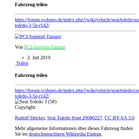
Fahrzeug teilen
https://forum.vcdspro.de/index.php?/wiki/vehicle/seat/toledo/sea
toledo-3-5p-r142/
Von
PCI-Support-Tamara
2. Juli 2019
Teilen
Fahrzeug teilen
https://forum.vcdspro.de/index.php?/wiki/vehicle/seat/toledo/con
toledo-3-5p-r142/
Copyright:
Rudolf Stricker
,
Seat Toledo front 20080227
,
CC BY-SA 3.0
Mehr allgemeine Informationen über dieses Fahrzeug finden
Sie im
deutschsprachigen Wikipedia Eintrag
.