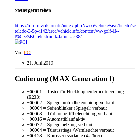
Steuergerät teilen
https://forum.vcdspro.de/index.php?/wiki/vehicle/seat/toledo/sea
toledo-3-5p-r142/area/vehicleinfo/content/vw-golf-1k-
t%C3%BCrelektronik-fahrer-r238/
Von
PCI
21. Juni 2019
Codierung (MAX Generation I)
+00001 = Taster für Heckklappenfernentriegelung
(E233)
+00002 = Spiegelumfeldbeleuchtung verbaut
+00004 = Seitenblinker (Spiegel) verbaut
+00008 = Türinnengriffbeleuchtung verbaut
+00016 = Automatiklauf aktiv
+00032 = Spiegelheizung verbaut
+00064 = Türausstiegs-/Warnleuchte verbaut
+00128 = Karosserievariante (4-Türer)