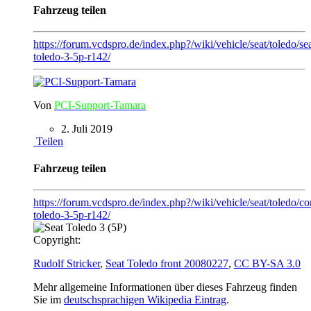
Fahrzeug teilen
https://forum.vcdspro.de/index.php?/wiki/vehicle/seat/toledo/sea
toledo-3-5p-r142/
Von
PCI-Support-Tamara
2. Juli 2019
Teilen
Fahrzeug teilen
https://forum.vcdspro.de/index.php?/wiki/vehicle/seat/toledo/con
toledo-3-5p-r142/
Copyright:
Rudolf Stricker
,
Seat Toledo front 20080227
,
CC BY-SA 3.0
Mehr allgemeine Informationen über dieses Fahrzeug finden
Sie im
deutschsprachigen Wikipedia Eintrag
.