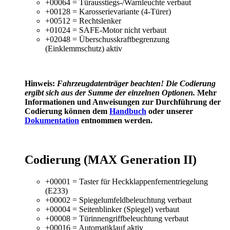
+00064 = Türausstiegs-/Warnleuchte verbaut
+00128 = Karosserievariante (4-Türer)
+00512 = Rechtslenker
+01024 = SAFE-Motor nicht verbaut
+02048 = Überschusskraftbegrenzung
(Einklemmschutz) aktiv
Hinweis:
Fahrzeugdatenträger
beachten! Die Codierung
ergibt sich aus der Summe der einzelnen Optionen.
Mehr
Informationen und Anweisungen zur Durchführung der
Codierung können dem
Handbuch
oder unserer
Dokumentation
entnommen werden.
Codierung (MAX Generation II)
+00001 = Taster für Heckklappenfernentriegelung
(E233)
+00002 = Spiegelumfeldbeleuchtung verbaut
+00004 = Seitenblinker (Spiegel) verbaut
+00008 = Türinnengriffbeleuchtung verbaut
+00016 = Automatiklauf aktiv