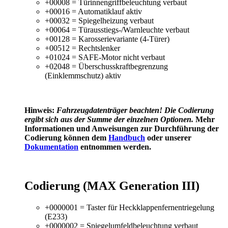
+00008 = Türinnengriffbeleuchtung verbaut
+00016 = Automatiklauf aktiv
+00032 = Spiegelheizung verbaut
+00064 = Türausstiegs-/Warnleuchte verbaut
+00128 = Karosserievariante (4-Türer)
+00512 = Rechtslenker
+01024 = SAFE-Motor nicht verbaut
+02048 = Überschusskraftbegrenzung
(Einklemmschutz) aktiv
Hinweis:
Fahrzeugdatenträger
beachten! Die Codierung
ergibt sich aus der Summe der einzelnen Optionen.
Mehr
Informationen und Anweisungen zur Durchführung der
Codierung können dem
Handbuch
oder unserer
Dokumentation
entnommen werden.
Codierung (MAX Generation III)
+0000001 = Taster für Heckklappenfernentriegelung
(E233)
+0000002 = Spiegelumfeldbeleuchtung verbaut