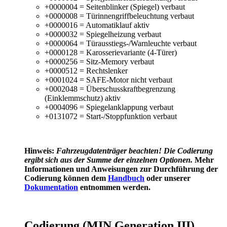
+0000004 = Seitenblinker (Spiegel) verbaut
+0000008 = Türinnengriffbeleuchtung verbaut
+0000016 = Automatiklauf aktiv
+0000032 = Spiegelheizung verbaut
+0000064 = Türausstiegs-/Warnleuchte verbaut
+0000128 = Karosserievariante (4-Türer)
+0000256 = Sitz-Memory verbaut
+0000512 = Rechtslenker
+0001024 = SAFE-Motor nicht verbaut
+0002048 = Überschusskraftbegrenzung
(Einklemmschutz) aktiv
+0004096 = Spiegelanklappung verbaut
+0131072 = Start-/Stoppfunktion verbaut
Hinweis:
Fahrzeugdatenträger
beachten! Die Codierung
ergibt sich aus der Summe der einzelnen Optionen.
Mehr
Informationen und Anweisungen zur Durchführung der
Codierung können dem
Handbuch
oder unserer
Dokumentation
entnommen werden.
Codierung (MIN Generation III)