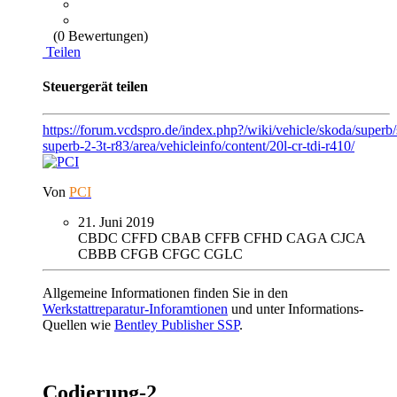
(0 Bewertungen)
Teilen
Steuergerät teilen
https://forum.vcdspro.de/index.php?/wiki/vehicle/skoda/superb
superb-2-3t-r83/area/vehicleinfo/content/20l-cr-tdi-r410/
Von
PCI
21. Juni 2019
CBDC
CFFD
CBAB
CFFB
CFHD
CAGA
CJCA
CBBB
CFGB
CFGC
CGLC
Allgemeine Informationen finden Sie in den
Werkstattreparatur-Inforamtionen
und unter Informations-
Quellen wie
Bentley Publisher SSP
.
Codierung-2