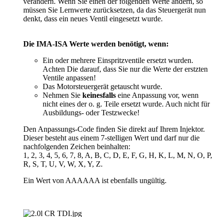
verändern. Wenn Sie einen der folgenden Werte ändern, so
müssen Sie Lernwerte zurücksetzen, da das Steuergerät nun
denkt, dass ein neues Ventil eingesetzt wurde.
Die IMA-ISA Werte werden benötigt, wenn:
Ein oder mehrere Einspritzventile ersetzt wurden.
Achten Die darauf, dass Sie nur die Werte der erstzten
Ventile anpassen!
Das Motorsteuergerät getauscht wurde.
Nehmen Sie
keinesfalls
eine Anpassung vor, wenn
nicht eines der o. g. Teile ersetzt wurde. Auch nicht für
Ausbildungs- oder Testzwecke!
Den Anpassungs-Code finden Sie direkt auf Ihrem Injektor.
Dieser besteht aus einem 7-stelligen Wert und darf nur die
nachfolgenden Zeichen beinhalten:
1, 2, 3, 4, 5, 6, 7, 8, A, B, C, D, E, F, G, H, K, L, M, N, O, P,
R, S, T, U, V, W, X, Y, Z.
Ein Wert von AAAAAA ist ebenfalls ungültig.