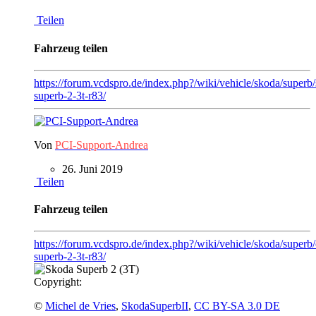
Teilen
Fahrzeug teilen
https://forum.vcdspro.de/index.php?/wiki/vehicle/skoda/superb
superb-2-3t-r83/
Von
PCI-Support-Andrea
26. Juni 2019
Teilen
Fahrzeug teilen
https://forum.vcdspro.de/index.php?/wiki/vehicle/skoda/superb
superb-2-3t-r83/
Copyright:
©
Michel de Vries
,
SkodaSuperbII
,
CC BY-SA 3.0 DE