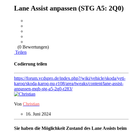
Lane Assist anpassen (STG A5: 2Q0)
(0 Bewertungen)
Teilen
Codierung teilen
https://forum.vcdspro.de/index.php?/wiki/vehicle/skoda/yeti-
karoq/skoda-karoq-nu-r108/area/tweaks/content/lane-assist-
anpassen-mqb-stg-a5-2q0-r283/
Von
Christian
16. Juni 2024
Sie haben die Möglichkeit Zustand des Lane Assists beim