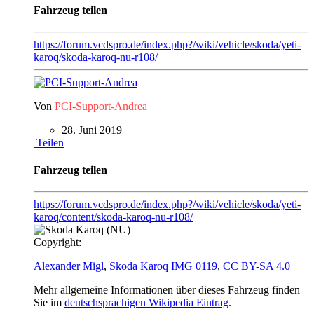
Fahrzeug teilen
https://forum.vcdspro.de/index.php?/wiki/vehicle/skoda/yeti-
karoq/skoda-karoq-nu-r108/
Von
PCI-Support-Andrea
28. Juni 2019
Teilen
Fahrzeug teilen
https://forum.vcdspro.de/index.php?/wiki/vehicle/skoda/yeti-
karoq/content/skoda-karoq-nu-r108/
Copyright:
Alexander Migl
,
Skoda Karoq IMG 0119
,
CC BY-SA 4.0
Mehr allgemeine Informationen über dieses Fahrzeug finden
Sie im
deutschsprachigen Wikipedia Eintrag
.