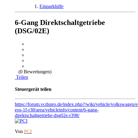
Einparkhilfe
6-Gang Direktschaltgetriebe
(DSG/02E)
(0 Bewertungen)
Teilen
Steuergerät teilen
https://forum.vcdspro.de/index.php?/wiki/vehicle/volkswagen/
eos-1f-r38/area/vehicleinfo/content/6-gang-
direktschaltgetriebe-dsg02e-r398/
Von
PCI