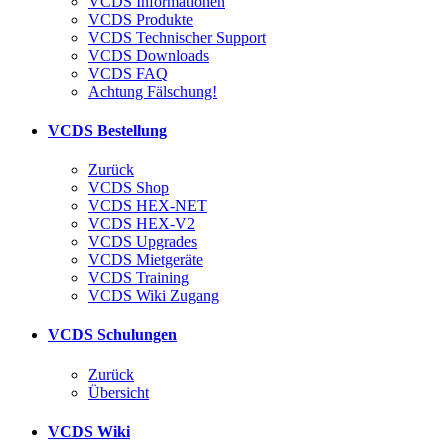
VCDS Informationen
VCDS Produkte
VCDS Technischer Support
VCDS Downloads
VCDS FAQ
Achtung Fälschung!
VCDS Bestellung
Zurück
VCDS Shop
VCDS HEX-NET
VCDS HEX-V2
VCDS Upgrades
VCDS Mietgeräte
VCDS Training
VCDS Wiki Zugang
VCDS Schulungen
Zurück
Übersicht
VCDS Wiki