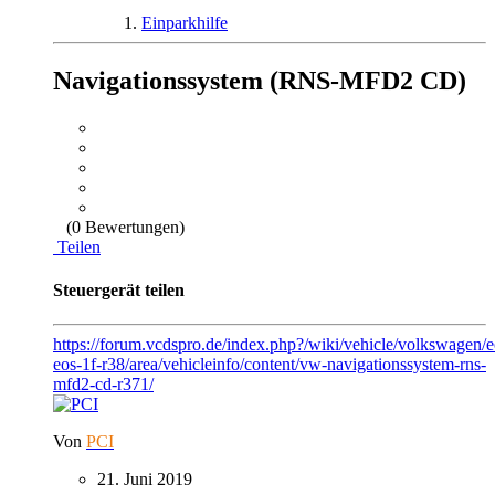
Einparkhilfe
Navigationssystem (RNS-MFD2 CD)
(0 Bewertungen)
Teilen
Steuergerät teilen
https://forum.vcdspro.de/index.php?/wiki/vehicle/volkswagen/
eos-1f-r38/area/vehicleinfo/content/vw-navigationssystem-rns-
mfd2-cd-r371/
Von
PCI
21. Juni 2019