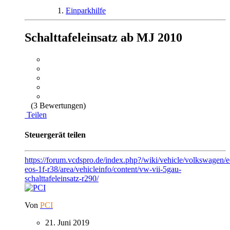
Einparkhilfe
Schalttafeleinsatz ab MJ 2010
(3 Bewertungen)
Teilen
Steuergerät teilen
https://forum.vcdspro.de/index.php?/wiki/vehicle/volkswagen/
eos-1f-r38/area/vehicleinfo/content/vw-vii-5gau-
schalttafeleinsatz-r290/
Von
PCI
21. Juni 2019