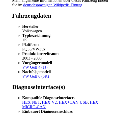
Mehr allgemeine Informationen über dieses Fahrzeug finden
Sie im
deutschsprachigen Wikipedia Eintrag
.
Fahrzeugdaten
Hersteller
Volkswagen
Typbezeichnung
1K
Plattform
PQ35/VW35x
Produktionszeitraum
2003 - 2008
Vorgängermodell
VW Golf 4 (1J)
Nachfolgemodell
VW Golf 6 (5K)
Diagnoseinterface(s)
Kompatible Diagnoseinterfaces
HEX-NET
,
HEX-V2
,
HEX+CAN-USB
,
HEX-
MICRO-CAN
Einbauort Diagnoseanschluss