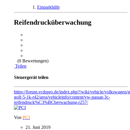
Einparkhilfe
Reifendrucküberwachung
(0 Bewertungen)
Teilen
Steuergerät teilen
https://forum.vcdspro.de/index.php?/wiki/vehicle/volkswagen/
golf-5-1k-r42/area/vehicleinfo/content/vw-passat-3c-
reifendruck%C3%BCberwachung-r257/
Von
PCI
21. Juni 2019