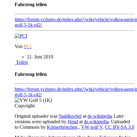
Fahrzeug teilen
https://forum.vcdspro.de/index.php?/wiki/vehicle/volkswagen/
golf-5-1k-r42/
Von
PCI
21. Juni 2019
Teilen
Fahrzeug teilen
https://forum.vcdspro.de/index.php?/wiki/vehicle/volkswagen/g
golf-5-1k-r42/
Copyright:
Original uploader was
Stahlkocher
at
de.wikipedia
Later
versions were uploaded by
Head
at
de.wikipedia
. Uploaded
to Commons by
Körnerbrötchen
.,
VW golf V
,
CC BY-SA 3.0