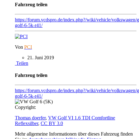
Fahrzeug teilen
https://forum.vcdspro.de/index.php?/wiki/vehicle/volkswagen/
golf-6-5k-r41/
Von
PCI
21. Juni 2019
Teilen
Fahrzeug teilen
https://forum.vcdspro.de/index.php?/wiki/vehicle/volkswagen/g
golf-6-5k-r41/
Copyright:
Thomas doerfer
,
VW Golf VI 1.6 TDI Comfortline
Reflexsilber
,
CC BY 3.0
Mehr allgemeine Informationen über dieses Fahrzeug finden