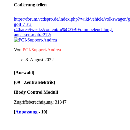
Codierung teilen
https://forum.vcdspro.de/index.php?/wiki/vehicle/volkswagen/
golf-7-au-
r40/area/tweaks/content/fu%C3%9Fraumbeleuchtung-
anpassen-mqb-r272/
Von
PCI-Support-Andrea
8. August 2022
[Auswahl]
[09 - Zentralelektrik]
[Body Control Modul]
Zugriffsberechtigung: 31347
[
Anpassung
- 10]