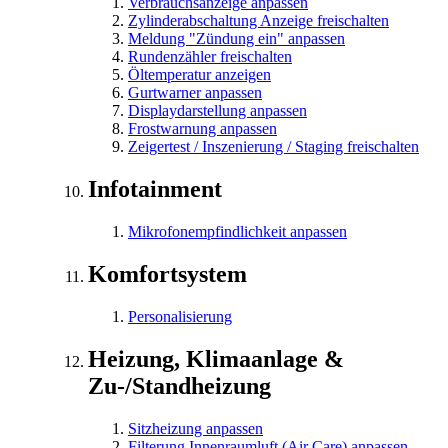
Verbrauchsanzeige anpassen
Zylinderabschaltung Anzeige freischalten
Meldung "Zündung ein" anpassen
Rundenzähler freischalten
Öltemperatur anzeigen
Gurtwarner anpassen
Displaydarstellung anpassen
Frostwarnung anpassen
Zeigertest / Inszenierung / Staging freischalten
Infotainment
Mikrofonempfindlichkeit anpassen
Komfortsystem
Personalisierung
Heizung, Klimaanlage &
Zu-/Standheizung
Sitzheizung anpassen
Filterung Innenraumluft (Air Care) anpassen