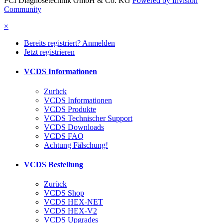
PCI Diagnosetechnik GmbH & Co. KG
Powered by Invision
Community
×
Bereits registriert? Anmelden
Jetzt registrieren
VCDS Informationen
Zurück
VCDS Informationen
VCDS Produkte
VCDS Technischer Support
VCDS Downloads
VCDS FAQ
Achtung Fälschung!
VCDS Bestellung
Zurück
VCDS Shop
VCDS HEX-NET
VCDS HEX-V2
VCDS Upgrades