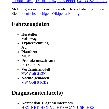
– Frontansicht, 15. Juni 2014, Düsseldorf
,
CC BY-SA 3.0 DE
Mehr allgemeine Informationen über dieses Fahrzeug finden
Sie im
deutschsprachigen Wikipedia Eintrag
.
Fahrzeugdaten
Hersteller
Volkswagen
Typbezeichnung
AU
Plattform
MQB
Produktionszeitraum
2012 - 2019
Vorgängermodell
VW Golf 6 (5K)
Nachfolgemodell
VW Golf 8 (CD)
Diagnoseinterface(s)
Kompatible Diagnoseinterfaces
HEX-NET
,
HEX-V2
,
HEX+CAN-USB
,
HEX-