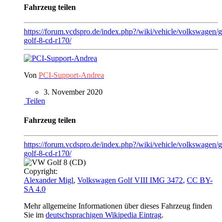
Fahrzeug teilen
https://forum.vcdspro.de/index.php?/wiki/vehicle/volkswagen/
golf-8-cd-r170/
Von
PCI-Support-Andrea
3. November 2020
Teilen
Fahrzeug teilen
https://forum.vcdspro.de/index.php?/wiki/vehicle/volkswagen/g
golf-8-cd-r170/
Copyright:
Alexander Migl
,
Volkswagen Golf VIII IMG 3472
,
CC BY-
SA 4.0
Mehr allgemeine Informationen über dieses Fahrzeug finden
Sie im
deutschsprachigen Wikipedia Eintrag
.