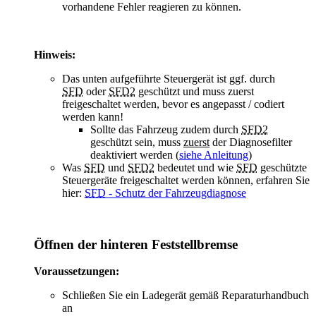
vorhandene Fehler reagieren zu können.
Hinweis:
Das
unten aufgeführte Steuergerät ist ggf. durch
SFD
oder
SFD2
geschützt und muss zuerst
freigeschaltet werden, bevor es angepasst / codiert
werden kann!
Sollte das Fahrzeug zudem durch
SFD2
geschützt sein, muss
zuerst
der Diagnosefilter
deaktiviert werden (
siehe Anleitung
)
Was
SFD
und
SFD2
bedeutet und wie
SFD
geschützte
Steuergeräte freigeschaltet werden können, erfahren Sie
hier:
SFD
- Schutz der Fahrzeugdiagnose
Öffnen der hinteren Feststellbremse
Voraussetzungen:
Schließen Sie ein Ladegerät gemäß Reparaturhandbuch
an