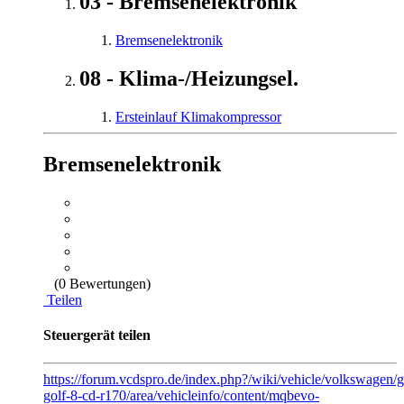
03 - Bremsenelektronik
Bremsenelektronik
08 - Klima-/Heizungsel.
Ersteinlauf Klimakompressor
Bremsenelektronik
(0 Bewertungen)
Teilen
Steuergerät teilen
https://forum.vcdspro.de/index.php?/wiki/vehicle/volkswagen/
golf-8-cd-r170/area/vehicleinfo/content/mqbevo-