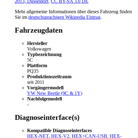
2013, Düsseldorf
,
CC BY-SA 3.0 DE
Mehr allgemeine Informationen über dieses Fahrzeug finden
Sie im
deutschsprachigen Wikipedia Eintrag
.
Fahrzeugdaten
Hersteller
Volkswagen
Typbezeichnung
5C
Plattform
PQ35
Produktionszeitraum
seit 2011
Vorgängermodell
VW New Beetle (9C & 1Y)
Nachfolgemodell
-
Diagnoseinterface(s)
Kompatible Diagnoseinterfaces
HEX-NET
,
HEX-V2
,
HEX+CAN-USB
,
HEX-