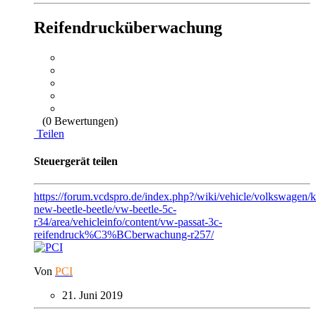
Reifendrucküberwachung
(0 Bewertungen)
Teilen
Steuergerät teilen
https://forum.vcdspro.de/index.php?/wiki/vehicle/volkswage
new-beetle-beetle/vw-beetle-5c-
r34/area/vehicleinfo/content/vw-passat-3c-
reifendruck%C3%BCberwachung-r257/
Von
PCI
21. Juni 2019