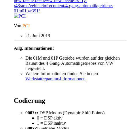
new-beetle-beetle/vw-new-beetle-9c-1y-
r48/area/vehicleinfo/content/4-gang-automatikgetriebe-
01m01p-r391/
Von
PCI
21. Juni 2019
Allg. Informationen:
Die 01M und 01P Getriebe wurden auf der gleichen
Bauart des 4-Gang-Automatikgetriebes von VW
hergestellt.
Weitere Informationen finden Sie in den
Werkstattreparatur-Informationen
.
Codierung
000?x:
DSP Modus (Dynamic Shift Points)
0 = DSP aktiv
1 = DSP inaktiv
000x?:
Getriebe-Modus