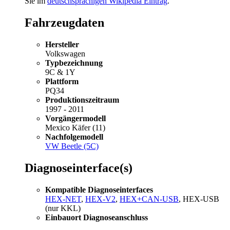
Sie im
deutschsprachigen Wikipedia Eintrag
.
Fahrzeugdaten
Hersteller
Volkswagen
Typbezeichnung
9C & 1Y
Plattform
PQ34
Produktionszeitraum
1997 - 2011
Vorgängermodell
Mexico Käfer (11)
Nachfolgemodell
VW Beetle (5C)
Diagnoseinterface(s)
Kompatible Diagnoseinterfaces
HEX-NET
,
HEX-V2
,
HEX+CAN-USB
, HEX-USB
(nur KKL)
Einbauort Diagnoseanschluss