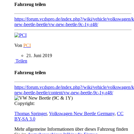
Fahrzeug teilen
https://forum.vcdspro.de/index.php?/wiki/vehicle/volkswage
new-beetle-beetle/vw-new-beetle-9c-1y-r48/
Von
PCI
21. Juni 2019
Teilen
Fahrzeug teilen
https://forum.vcdspro.de/index.php?/wiki/vehicle/volkswage
new-beetle-beetle/content/vw-new-beetle-9c-1y-r48/
Copyright:
Thomas Springer
,
Volkswagen New Beetle Germany
,
CC
BY-SA 3.0
Mehr allgemeine Informationen über dieses Fahrzeug finden