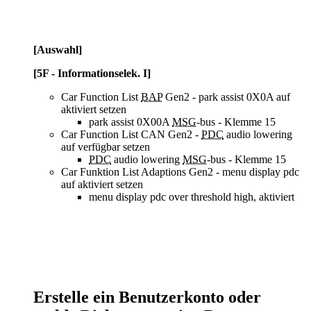
[Auswahl]
[5F - Informationselek. I]
Car Function List
BAP
Gen2 - park assist 0X0A auf
aktiviert setzen
park assist 0X00A
MSG
-bus - Klemme 15
Car Function List CAN Gen2 -
PDC
audio lowering
auf verfügbar setzen
PDC
audio lowering
MSG
-bus - Klemme 15
Car Funktion List Adaptions Gen2 - menu display pdc
auf aktiviert setzen
menu display pdc over threshold high, aktiviert
Erstelle ein Benutzerkonto oder