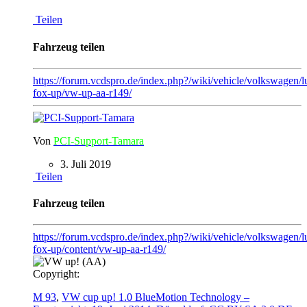
Teilen
Fahrzeug teilen
https://forum.vcdspro.de/index.php?/wiki/vehicle/volkswagen/l
fox-up/vw-up-aa-r149/
Von
PCI-Support-Tamara
3. Juli 2019
Teilen
Fahrzeug teilen
https://forum.vcdspro.de/index.php?/wiki/vehicle/volkswagen/l
fox-up/content/vw-up-aa-r149/
Copyright:
M 93
,
VW cup up! 1.0 BlueMotion Technology –