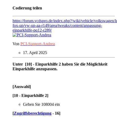
Codierung teilen
https://forum.vcdspro.de/index.php?/wiki/vehicle/volkswagen/l
fox-up/vw-up-aa-r149/area/tweaks/content/anpassung-
einparkhilfe-pq12-r289/
Von
PCI-Support-Andrea
17. April 2025
Unter [10] - Einparkhilfe 2 haben Sie die Möglichkeit
Einparkhilfe anzupassen.
[Auswahl]
[10 - Einparkhilfe 2]
Geben Sie 108004 ein
[
Zugriffsberechtigung
- 16]