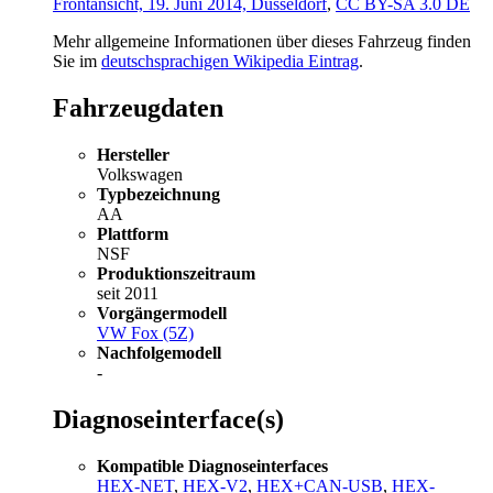
Frontansicht, 19. Juni 2014, Düsseldorf
,
CC BY-SA 3.0 DE
Mehr allgemeine Informationen über dieses Fahrzeug finden
Sie im
deutschsprachigen Wikipedia Eintrag
.
Fahrzeugdaten
Hersteller
Volkswagen
Typbezeichnung
AA
Plattform
NSF
Produktionszeitraum
seit 2011
Vorgängermodell
VW Fox (5Z)
Nachfolgemodell
-
Diagnoseinterface(s)
Kompatible Diagnoseinterfaces
HEX-NET
,
HEX-V2
,
HEX+CAN-USB
,
HEX-