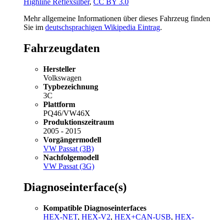
Highline Reflexsilber
,
CC BY 3.0
Mehr allgemeine Informationen über dieses Fahrzeug finden
Sie im
deutschsprachigen Wikipedia Eintrag
.
Fahrzeugdaten
Hersteller
Volkswagen
Typbezeichnung
3C
Plattform
PQ46/VW46X
Produktionszeitraum
2005 - 2015
Vorgängermodell
VW Passat (3B)
Nachfolgemodell
VW Passat (3G)
Diagnoseinterface(s)
Kompatible Diagnoseinterfaces
HEX-NET
,
HEX-V2
,
HEX+CAN-USB
,
HEX-