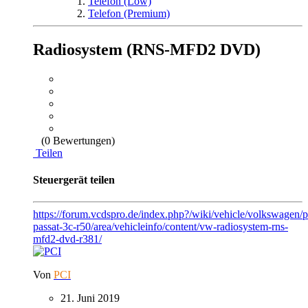
Telefon (Low)
Telefon (Premium)
Radiosystem (RNS-MFD2 DVD)
(0 Bewertungen)
Teilen
Steuergerät teilen
https://forum.vcdspro.de/index.php?/wiki/vehicle/volkswagen/p
passat-3c-r50/area/vehicleinfo/content/vw-radiosystem-rns-
mfd2-dvd-r381/
Von
PCI
21. Juni 2019