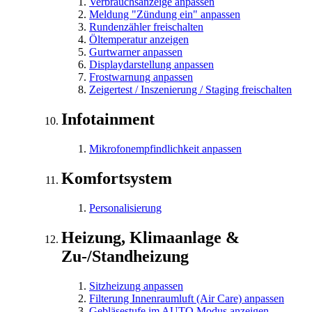
Verbrauchsanzeige anpassen
Meldung "Zündung ein" anpassen
Rundenzähler freischalten
Öltemperatur anzeigen
Gurtwarner anpassen
Displaydarstellung anpassen
Frostwarnung anpassen
Zeigertest / Inszenierung / Staging freischalten
Infotainment
Mikrofonempfindlichkeit anpassen
Komfortsystem
Personalisierung
Heizung, Klimaanlage &
Zu-/Standheizung
Sitzheizung anpassen
Filterung Innenraumluft (Air Care) anpassen
Gebläsestufe im AUTO Modus anzeigen