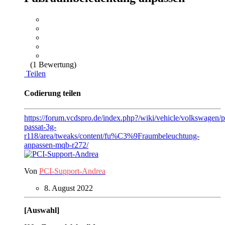
(1 Bewertung)
Teilen
Codierung teilen
https://forum.vcdspro.de/index.php?/wiki/vehicle/volkswagen/p
passat-3g-
r118/area/tweaks/content/fu%C3%9Fraumbeleuchtung-
anpassen-mqb-r272/
Von
PCI-Support-Andrea
8. August 2022
[Auswahl]