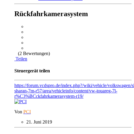
Rückfahrkamerasystem
(2 Bewertungen)
Teilen
Steuergerät teilen
https://forum.vcdspro.de/index.php?/wiki/vehicle/volkswagen/
sharan-7m-r57/area/vehicleinfo/content/vw-touareg-7l-
r%C3%BCckfahrkamerasystem-r19/
Von
PCI
21. Juni 2019