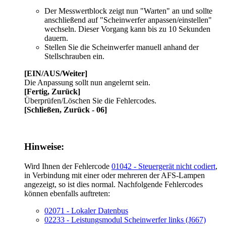
Der Messwertblock zeigt nun "Warten" an und sollte
anschließend auf "Scheinwerfer anpassen/einstellen"
wechseln. Dieser Vorgang kann bis zu 10 Sekunden
dauern.
Stellen Sie die Scheinwerfer manuell anhand der
Stellschrauben ein.
[EIN/AUS/Weiter]
Die Anpassung sollt nun angelernt sein.
[Fertig, Zurück]
Überprüfen/Löschen Sie die Fehlercodes.
[Schließen, Zurück - 06]
Hinweise:
Wird Ihnen der Fehlercode
01042 - Steuergerät nicht codiert
,
in Verbindung mit einer oder mehreren der AFS-Lampen
angezeigt, so ist dies normal. Nachfolgende Fehlercodes
können ebenfalls auftreten:
02071 - Lokaler Datenbus
02233 - Leistungsmodul Scheinwerfer links (J667)