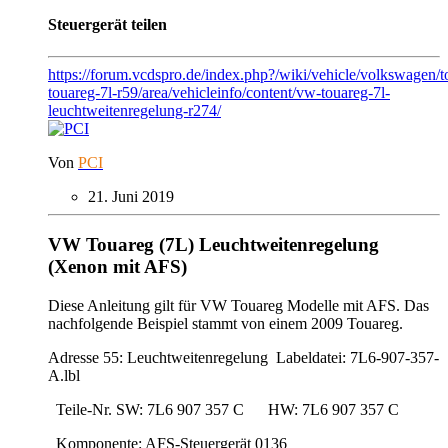
Steuergerät teilen
https://forum.vcdspro.de/index.php?/wiki/vehicle/volkswagen/
touareg-7l-r59/area/vehicleinfo/content/vw-touareg-7l-
leuchtweitenregelung-r274/
Von
PCI
21. Juni 2019
VW Touareg (7L) Leuchtweitenregelung
(Xenon mit AFS)
Diese Anleitung gilt für VW Touareg Modelle mit AFS. Das
nachfolgende Beispiel stammt von einem 2009 Touareg.
Adresse 55: Leuchtweitenregelung Labeldatei: 7L6-907-357-
A.lbl
Teile-Nr. SW: 7L6 907 357 C HW: 7L6 907 357 C
Komponente: AFS-Steuergerät 0136