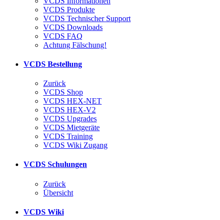
VCDS Informationen
VCDS Produkte
VCDS Technischer Support
VCDS Downloads
VCDS FAQ
Achtung Fälschung!
VCDS Bestellung
Zurück
VCDS Shop
VCDS HEX-NET
VCDS HEX-V2
VCDS Upgrades
VCDS Mietgeräte
VCDS Training
VCDS Wiki Zugang
VCDS Schulungen
Zurück
Übersicht
VCDS Wiki