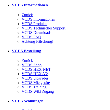
VCDS Informationen
Zurück
VCDS Informationen
VCDS Produkte
VCDS Technischer Support
VCDS Downloads
VCDS FAQ
Achtung Fälschung!
VCDS Bestellung
Zurück
VCDS Shop
VCDS HEX-NET
VCDS HEX-V2
VCDS Upgrades
VCDS Mietgeräte
VCDS Training
VCDS Wiki Zugang
VCDS Schulungen