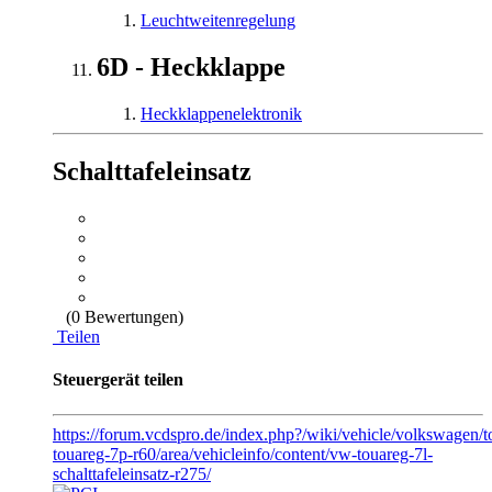
Leuchtweitenregelung
6D - Heckklappe
Heckklappenelektronik
Schalttafeleinsatz
(0 Bewertungen)
Teilen
Steuergerät teilen
https://forum.vcdspro.de/index.php?/wiki/vehicle/volkswagen/
touareg-7p-r60/area/vehicleinfo/content/vw-touareg-7l-
schalttafeleinsatz-r275/