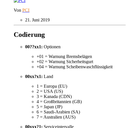
Von
PCI
21. Juni 2019
Codierung
00??xx1:
Optionen
+01 = Warnung Bremsbelägen
+02 = Warnung Sicherheitsgurt
+04 = Warnung Scheibenwaschflüssigkeit
00xx?x1:
Land
1 = Europa (EU)
2 = USA (US)
3 = Kanada (CDN)
4 = Großbritannien (GB)
5 = Japan (JP)
6 = Saudi-Arabien (SA)
7 = Australien (AUS)
00xxx?1:
Serviceintervalle