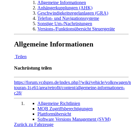
Allgemeine Informationen
Anhängerkupplungen (AHK)
Geschwindigkeitsregelanlagen (GRA)
Telefon- und Navigationssysteme
Sonstige Um-/Nachrüstungen
Versions-/Funktionsübersicht Steuergeräte
Allgemeine Informationen
Teilen
Nachrüstung teilen
https://forum.vcdspro.de/index.php?/wiki/vehicle/volkswagen/
touran-1t-r61/area/retrofit/content/allgemeine-informationen-
c28/
Allgemeine Richtlinien
MQB Zugriffsberechtigungen
Plattformübersicht
Software Versions Management (SVM)
Zurück zu Fahrzeuge