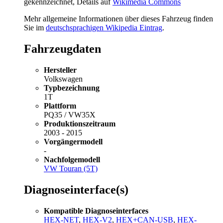
gekennzeichnet, Details auf
Wikimedia Commons
Mehr allgemeine Informationen über dieses Fahrzeug finden
Sie im
deutschsprachigen Wikipedia Eintrag
.
Fahrzeugdaten
Hersteller
Volkswagen
Typbezeichnung
1T
Plattform
PQ35 / VW35X
Produktionszeitraum
2003 - 2015
Vorgängermodell
-
Nachfolgemodell
VW Touran (5T)
Diagnoseinterface(s)
Kompatible Diagnoseinterfaces
HEX-NET
,
HEX-V2
,
HEX+CAN-USB
,
HEX-