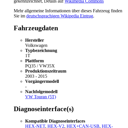
gekennzeichnet, Details auf
Wikimedia Commons
Mehr allgemeine Informationen über dieses Fahrzeug finden
Sie im
deutschsprachigen Wikipedia Eintrag
.
Fahrzeugdaten
Hersteller
Volkswagen
Typbezeichnung
1T
Plattform
PQ35 / VW35X
Produktionszeitraum
2003 - 2015
Vorgängermodell
-
Nachfolgemodell
VW Touran (5T)
Diagnoseinterface(s)
Kompatible Diagnoseinterfaces
HEX-NET
,
HEX-V2
,
HEX+CAN-USB
,
HEX-