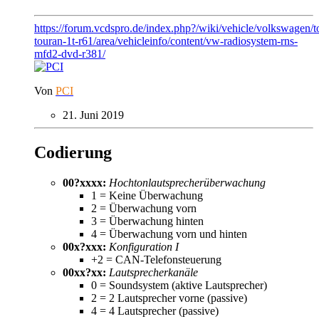
https://forum.vcdspro.de/index.php?/wiki/vehicle/volkswagen/
touran-1t-r61/area/vehicleinfo/content/vw-radiosystem-rns-
mfd2-dvd-r381/
Von
PCI
21. Juni 2019
Codierung
00?xxxx:
Hochtonlautsprecherüberwachung
1 = Keine Überwachung
2 = Überwachung vorn
3 = Überwachung hinten
4 = Überwachung vorn und hinten
00x?xxx:
Konfiguration I
+2 = CAN-Telefonsteuerung
00xx?xx:
Lautsprecherkanäle
0 = Soundsystem (aktive Lautsprecher)
2 = 2 Lautsprecher vorne (passive)
4 = 4 Lautsprecher (passive)