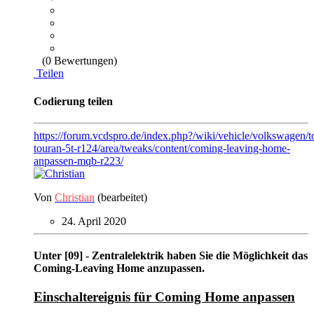
(0 Bewertungen)
Teilen
Codierung teilen
https://forum.vcdspro.de/index.php?/wiki/vehicle/volkswagen/
touran-5t-r124/area/tweaks/content/coming-leaving-home-
anpassen-mqb-r223/
Von
Christian
(bearbeitet)
24. April 2020
Unter [09] - Zentralelektrik haben Sie die Möglichkeit das
Coming-Leaving Home anzupassen.
Einschaltereignis für Coming Home anpassen