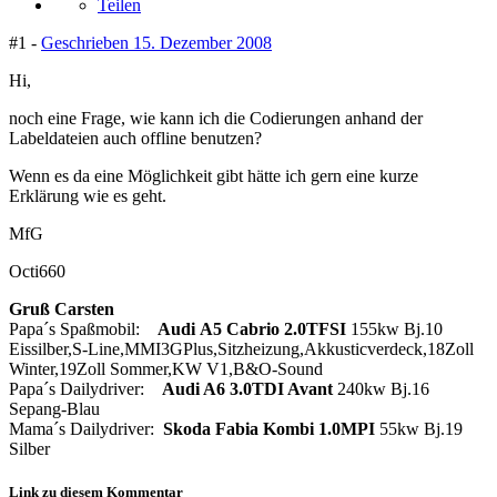
Teilen
#1 -
Geschrieben
15. Dezember 2008
Hi,
noch eine Frage, wie kann ich die Codierungen anhand der
Labeldateien auch offline benutzen?
Wenn es da eine Möglichkeit gibt hätte ich gern eine kurze
Erklärung wie es geht.
MfG
Octi660
Gruß Carsten
Papa´s Spaßmobil:
Audi
A5 Cabrio 2.0TFSI
155kw Bj.10
Eissilber,S-Line,MMI3GPlus,Sitzheizung,Akkusticverdeck,18Zoll
Winter,19Zoll Sommer,KW V1,B&O-Sound
Papa´s Dailydriver:
Audi A6 3.0TDI Avant
240kw Bj.16
Sepang-Blau
Mama´s Dailydriver:
Skoda Fabia Kombi 1.0MPI
55kw Bj.19
Silber
Link zu diesem Kommentar