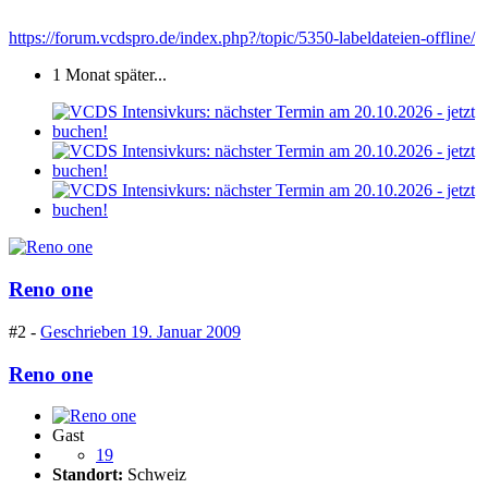
https://forum.vcdspro.de/index.php?/topic/5350-labeldateien-offline/
1 Monat später...
Reno one
#2 -
Geschrieben
19. Januar 2009
Reno one
Gast
19
Standort:
Schweiz