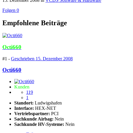
15. Dezember 2008
in
VCDS Software & Hardware
Folgen
0
Empfohlene Beiträge
Octi660
#1 -
Geschrieben
15. Dezember 2008
Octi660
Kunden
119
1
Standort:
Ludwigshafen
Interface:
HEX-NET
Vertriebspartner:
PCI
Sachkunde Airbag:
Nein
Sachkunde HV-Systeme:
Nein