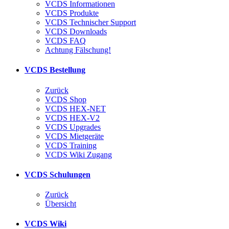
VCDS Informationen
VCDS Produkte
VCDS Technischer Support
VCDS Downloads
VCDS FAQ
Achtung Fälschung!
VCDS Bestellung
Zurück
VCDS Shop
VCDS HEX-NET
VCDS HEX-V2
VCDS Upgrades
VCDS Mietgeräte
VCDS Training
VCDS Wiki Zugang
VCDS Schulungen
Zurück
Übersicht
VCDS Wiki