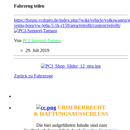
Fahrzeug teilen
https://forum.vcdspro.de/index.php?/wiki/vehicle/volkswagen/je
vento-bora/vw-jetta-5-1k-r159/area/retrofit/content/retrofit/
Von
PCI-Support-Tamara
29. Juli 2019
Zurück zu Fahrzeuge
URHEBERRECHT
& HAFTUNGSAUSSCHLUSS
Die hier aufgeführten Inhalte sind zum