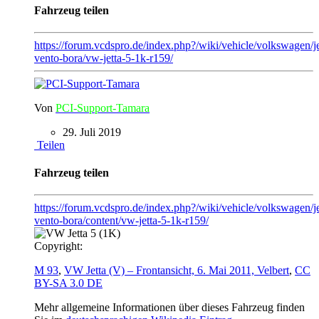
Fahrzeug teilen
https://forum.vcdspro.de/index.php?/wiki/vehicle/volkswagen/je
vento-bora/vw-jetta-5-1k-r159/
Von
PCI-Support-Tamara
29. Juli 2019
Teilen
Fahrzeug teilen
https://forum.vcdspro.de/index.php?/wiki/vehicle/volkswagen/je
vento-bora/content/vw-jetta-5-1k-r159/
Copyright:
M 93
,
VW Jetta (V) – Frontansicht, 6. Mai 2011, Velbert
,
CC
BY-SA 3.0 DE
Mehr allgemeine Informationen über dieses Fahrzeug finden