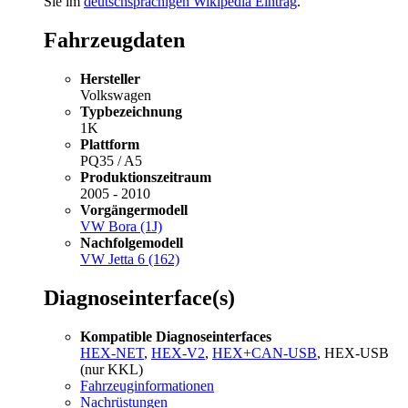
Sie im
deutschsprachigen Wikipedia Eintrag
.
Fahrzeugdaten
Hersteller
Volkswagen
Typbezeichnung
1K
Plattform
PQ35 / A5
Produktionszeitraum
2005 - 2010
Vorgängermodell
VW Bora (1J)
Nachfolgemodell
VW Jetta 6 (162)
Diagnoseinterface(s)
Kompatible Diagnoseinterfaces
HEX-NET
,
HEX-V2
,
HEX+CAN-USB
, HEX-USB
(nur KKL)
Fahrzeuginformationen
Nachrüstungen