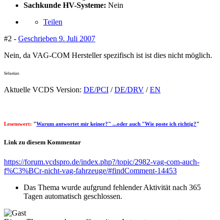
Sachkunde HV-Systeme:
Nein
Teilen
#2 -
Geschrieben
9. Juli 2007
Nein, da VAG-COM Hersteller spezifisch ist ist dies nicht möglich.
Sebastian
Aktuelle VCDS Version:
DE/PCI
/
DE/DRV
/
EN
Lesenswert:
"
Warum antwortet mir keiner?" ...oder auch "Wie poste ich richtig?
"
Link zu diesem Kommentar
https://forum.vcdspro.de/index.php?/topic/2982-vag-com-auch-
f%C3%BCr-nicht-vag-fahrzeuge/#findComment-14453
Das Thema wurde aufgrund fehlender Aktivität nach 365
Tagen automatisch geschlossen.