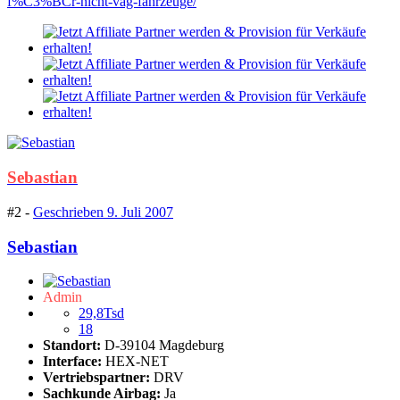
f%C3%BCr-nicht-vag-fahrzeuge/
Sebastian
#2 -
Geschrieben
9. Juli 2007
Sebastian
Admin
29,8Tsd
18
Standort:
D-39104 Magdeburg
Interface:
HEX-NET
Vertriebspartner:
DRV
Sachkunde Airbag:
Ja