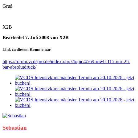
Gruß
X2B
Bearbeitet
7. Juli 2008
von X2B
Link zu diesem Kommentar
https://forum.vcdspro.de/index.php?/topic/4569-mwb-115-nur-25-
bar-absolutdruck/
Sebastian