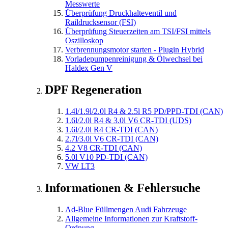
Messwerte
Überprüfung Druckhalteventil und
Raildrucksensor (FSI)
Überprüfung Steuerzeiten am TSI/FSI mittels
Oszilloskop
Verbrennungsmotor starten - Plugin Hybrid
Vorladepumpenreinigung & Ölwechsel bei
Haldex Gen V
DPF Regeneration
1.4l/1.9l/2.0l R4 & 2.5l R5 PD/PPD-TDI (CAN)
1.6l/2.0l R4 & 3.0l V6 CR-TDI (UDS)
1.6l/2.0l R4 CR-TDI (CAN)
2.7l/3.0l V6 CR-TDI (CAN)
4.2 V8 CR-TDI (CAN)
5.0l V10 PD-TDI (CAN)
VW LT3
Informationen & Fehlersuche
Ad-Blue Füllmengen Audi Fahrzeuge
Allgemeine Informationen zur Kraftstoff-
Ordnung