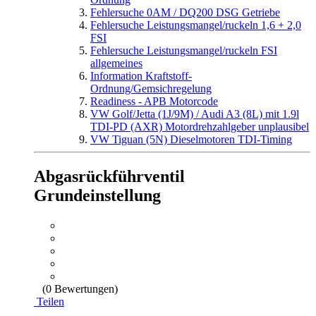
Fehlersuche 0AM / DQ200 DSG Getriebe
Fehlersuche Leistungsmangel/ruckeln 1,6 + 2,0
FSI
Fehlersuche Leistungsmangel/ruckeln FSI
allgemeines
Information Kraftstoff-
Ordnung/Gemsichregelung
Readiness - APB Motorcode
VW Golf/Jetta (1J/9M) / Audi A3 (8L) mit 1.9l
TDI-PD (AXR) Motordrehzahlgeber unplausibel
VW Tiguan (5N) Dieselmotoren TDI-Timing
Abgasrückführventil
Grundeinstellung
(0 Bewertungen)
Teilen