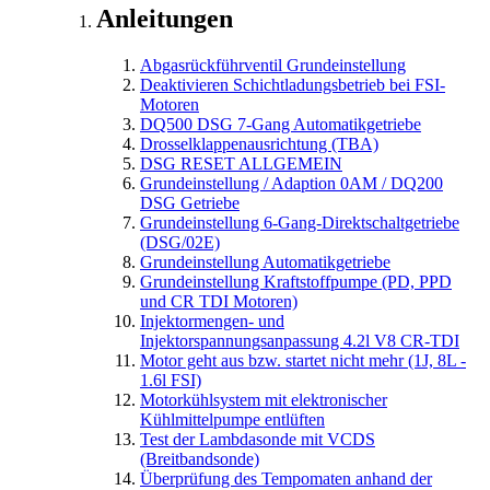
Anleitungen
Abgasrückführventil Grundeinstellung
Deaktivieren Schichtladungsbetrieb bei FSI-
Motoren
DQ500 DSG 7-Gang Automatikgetriebe
Drosselklappenausrichtung (TBA)
DSG RESET ALLGEMEIN
Grundeinstellung / Adaption 0AM / DQ200
DSG Getriebe
Grundeinstellung 6-Gang-Direktschaltgetriebe
(DSG/02E)
Grundeinstellung Automatikgetriebe
Grundeinstellung Kraftstoffpumpe (PD, PPD
und CR TDI Motoren)
Injektormengen- und
Injektorspannungsanpassung 4.2l V8 CR-TDI
Motor geht aus bzw. startet nicht mehr (1J, 8L -
1.6l FSI)
Motorkühlsystem mit elektronischer
Kühlmittelpumpe entlüften
Test der Lambdasonde mit VCDS
(Breitbandsonde)
Überprüfung des Tempomaten anhand der