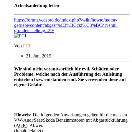
Arbeitsanleitung teilen
https://forum.vcdspro.de/index.php?/wiki/howto/motor-
getriebe/content/abgasr%C3%BCckf%C3%BChrventil-
grundeinstellung-r29/
Von
PCI
21. Juni 2019
Wir sind nicht verantwortlich für evtl. Schäden oder
Probleme, welche nach der Ausführung der Anleitung
entstehen bzw. entstanden sind. Sie verwenden diese auf
eigene Gefahr.
Hinweis:
Die folgenden Anweisungen gelten für die meisten
VW/Audi/Seat/Skoda Benzinmotoren mit Abgasrückführung
(
AGR
). Abwei...
(Inhalt gekürzt)