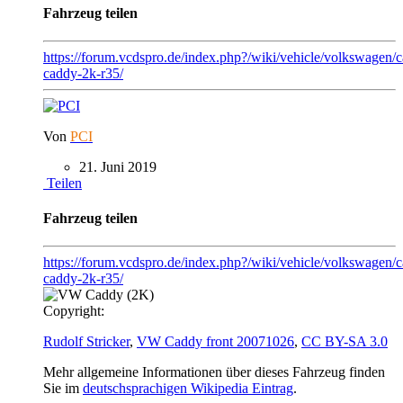
Fahrzeug teilen
https://forum.vcdspro.de/index.php?/wiki/vehicle/volkswagen/
caddy-2k-r35/
Von
PCI
21. Juni 2019
Teilen
Fahrzeug teilen
https://forum.vcdspro.de/index.php?/wiki/vehicle/volkswagen/
caddy-2k-r35/
Copyright:
Rudolf Stricker
,
VW Caddy front 20071026
,
CC BY-SA 3.0
Mehr allgemeine Informationen über dieses Fahrzeug finden
Sie im
deutschsprachigen Wikipedia Eintrag
.