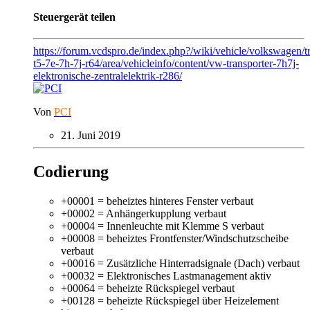
Steuergerät teilen
https://forum.vcdspro.de/index.php?/wiki/vehicle/volkswagen/t
t5-7e-7h-7j-r64/area/vehicleinfo/content/vw-transporter-7h7j-
elektronische-zentralelektrik-r286/
Von
PCI
21. Juni 2019
Codierung
+00001 = beheiztes hinteres Fenster verbaut
+00002 = Anhängerkupplung verbaut
+00004 = Innenleuchte mit Klemme S verbaut
+00008 = beheiztes Frontfenster/Windschutzscheibe
verbaut
+00016 = Zusätzliche Hinterradsignale (Dach) verbaut
+00032 = Elektronisches Lastmanagement aktiv
+00064 = beheizte Rückspiegel verbaut
+00128 = beheizte Rückspiegel über Heizelement