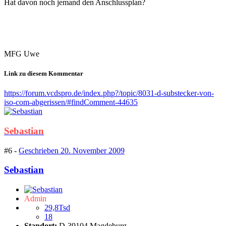
Hat davon noch jemand den Anschlussplan?
MFG Uwe
Link zu diesem Kommentar
https://forum.vcdspro.de/index.php?/topic/8031-d-substecker-von-
iso-com-abgerissen/#findComment-44635
Sebastian
#6 -
Geschrieben
20. November 2009
Sebastian
Admin
29,8Tsd
18
Standort:
D-39104 Magdeburg