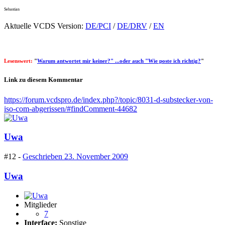
Sebastian
Aktuelle VCDS Version:
DE/PCI
/
DE/DRV
/
EN
Lesenswert:
"
Warum antwortet mir keiner?" ...oder auch "Wie poste ich richtig?
"
Link zu diesem Kommentar
https://forum.vcdspro.de/index.php?/topic/8031-d-substecker-von-
iso-com-abgerissen/#findComment-44682
Uwa
#12 -
Geschrieben
23. November 2009
Uwa
Mitglieder
7
Interface:
Sonstige