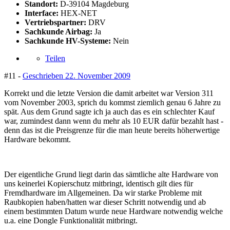
Standort:
D-39104 Magdeburg
Interface:
HEX-NET
Vertriebspartner:
DRV
Sachkunde Airbag:
Ja
Sachkunde HV-Systeme:
Nein
Teilen
#11 -
Geschrieben
22. November 2009
Korrekt und die letzte Version die damit arbeitet war Version 311
vom November 2003, sprich du kommst ziemlich genau 6 Jahre zu
spät. Aus dem Grund sagte ich ja auch das es ein schlechter Kauf
war, zumindest dann wenn du mehr als 10 EUR dafür bezahlt hast -
denn das ist die Preisgrenze für die man heute bereits höherwertige
Hardware bekommt.
Der eigentliche Grund liegt darin das sämtliche alte Hardware von
uns keinerlei Kopierschutz mitbringt, identisch gilt dies für
Fremdhardware im Allgemeinen. Da wir starke Probleme mit
Raubkopien haben/hatten war dieser Schritt notwendig und ab
einem bestimmten Datum wurde neue Hardware notwendig welche
u.a. eine Dongle Funktionalität mitbringt.