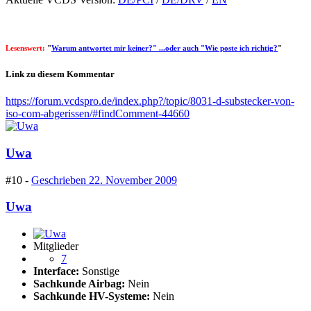
Lesenswert:
"
Warum antwortet mir keiner?" ...oder auch "Wie poste ich richtig?
"
Link zu diesem Kommentar
https://forum.vcdspro.de/index.php?/topic/8031-d-substecker-von-
iso-com-abgerissen/#findComment-44660
Uwa
#10 -
Geschrieben
22. November 2009
Uwa
Mitglieder
7
Interface:
Sonstige
Sachkunde Airbag:
Nein
Sachkunde HV-Systeme:
Nein