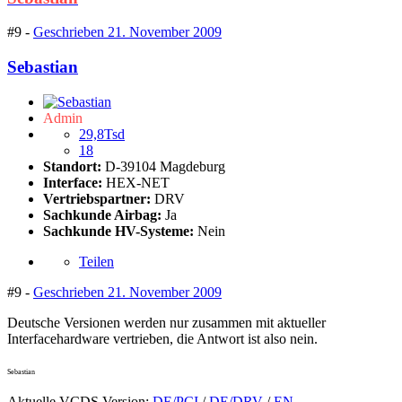
#9 -
Geschrieben
21. November 2009
Sebastian
Admin
29,8Tsd
18
Standort:
D-39104 Magdeburg
Interface:
HEX-NET
Vertriebspartner:
DRV
Sachkunde Airbag:
Ja
Sachkunde HV-Systeme:
Nein
Teilen
#9 -
Geschrieben
21. November 2009
Deutsche Versionen werden nur zusammen mit aktueller
Interfacehardware vertrieben, die Antwort ist also nein.
Sebastian
Aktuelle VCDS Version:
DE/PCI
/
DE/DRV
/
EN