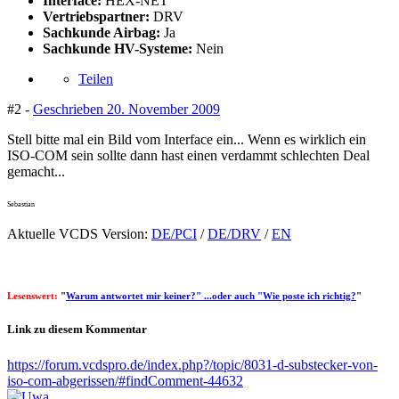
Interface:
HEX-NET
Vertriebspartner:
DRV
Sachkunde Airbag:
Ja
Sachkunde HV-Systeme:
Nein
Teilen
#2 -
Geschrieben
20. November 2009
Stell bitte mal ein Bild vom Interface ein... Wenn es wirklich ein
ISO-COM sein sollte dann hast einen verdammt schlechten Deal
gemacht...
Sebastian
Aktuelle VCDS Version:
DE/PCI
/
DE/DRV
/
EN
Lesenswert:
"
Warum antwortet mir keiner?" ...oder auch "Wie poste ich richtig?
"
Link zu diesem Kommentar
https://forum.vcdspro.de/index.php?/topic/8031-d-substecker-von-
iso-com-abgerissen/#findComment-44632