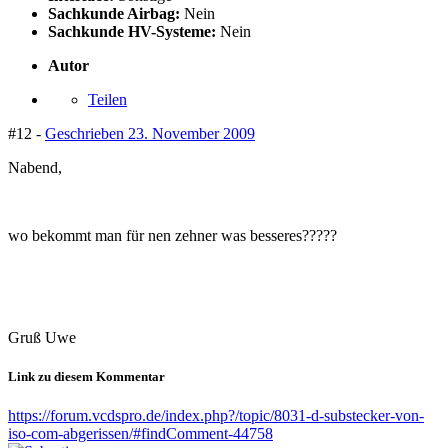
Sachkunde Airbag:
Nein
Sachkunde HV-Systeme:
Nein
Autor
Teilen
#12 -
Geschrieben
23. November 2009
Nabend,
wo bekommt man für nen zehner was besseres?????
Gruß Uwe
Link zu diesem Kommentar
https://forum.vcdspro.de/index.php?/topic/8031-d-substecker-von-
iso-com-abgerissen/#findComment-44758