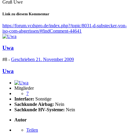
Gruß Uwe
Link zu diesem Kommentar
https://forum.vcdspro.de/index.php?/topic/8031-d-substecker-von-
iso-com-abgerissen/#findComment-44641
Uwa
#8 -
Geschrieben
21. November 2009
Uwa
Mitglieder
7
Interface:
Sonstige
Sachkunde Airbag:
Nein
Sachkunde HV-Systeme:
Nein
Autor
Teilen