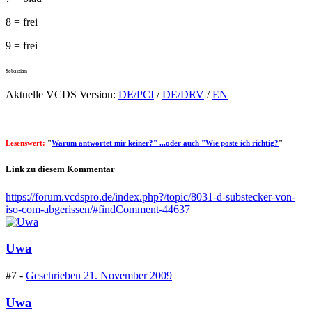
8 = frei
9 = frei
Sebastian
Aktuelle VCDS Version:
DE/PCI
/
DE/DRV
/
EN
Lesenswert:
"
Warum antwortet mir keiner?" ...oder auch "Wie poste ich richtig?
"
Link zu diesem Kommentar
https://forum.vcdspro.de/index.php?/topic/8031-d-substecker-von-
iso-com-abgerissen/#findComment-44637
Uwa
#7 -
Geschrieben
21. November 2009
Uwa