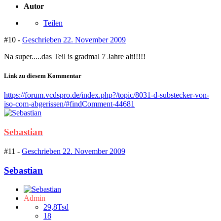
Autor
Teilen
#10 -
Geschrieben
22. November 2009
Na super.....das Teil is gradmal 7 Jahre alt!!!!!
Link zu diesem Kommentar
https://forum.vcdspro.de/index.php?/topic/8031-d-substecker-von-
iso-com-abgerissen/#findComment-44681
Sebastian
#11 -
Geschrieben
22. November 2009
Sebastian
Admin
29,8Tsd
18