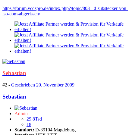
https://forum.vcdspro.de/index.php?/topic/8031-d-substecker-von-
iso-com-abgerissen/
Sebastian
#2 -
Geschrieben
20. November 2009
Sebastian
Admin
29,8Tsd
18
Standort:
D-39104 Magdeburg