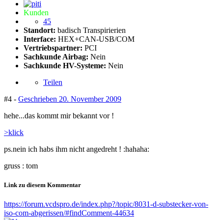
Kunden
45
Standort:
badisch Transpirierien
Interface:
HEX+CAN-USB/COM
Vertriebspartner:
PCI
Sachkunde Airbag:
Nein
Sachkunde HV-Systeme:
Nein
Teilen
#4 -
Geschrieben
20. November 2009
hehe...das kommt mir bekannt vor !
>klick
ps.nein ich habs ihm nicht angedreht ! :hahaha:
gruss : tom
Link zu diesem Kommentar
https://forum.vcdspro.de/index.php?/topic/8031-d-substecker-von-
iso-com-abgerissen/#findComment-44634