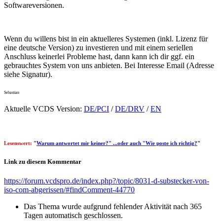
Softwareversionen.
Wenn du willens bist in ein aktuelleres Systemen (inkl. Lizenz für
eine deutsche Version) zu investieren und mit einem seriellen
Anschluss keinerlei Probleme hast, dann kann ich dir ggf. ein
gebrauchtes System von uns anbieten. Bei Interesse Email (Adresse
siehe Signatur).
Sebastian
Aktuelle VCDS Version:
DE/PCI
/
DE/DRV
/
EN
Lesenswert:
"
Warum antwortet mir keiner?" ...oder auch "Wie poste ich richtig?
"
Link zu diesem Kommentar
https://forum.vcdspro.de/index.php?/topic/8031-d-substecker-von-
iso-com-abgerissen/#findComment-44770
Das Thema wurde aufgrund fehlender Aktivität nach 365
Tagen automatisch geschlossen.