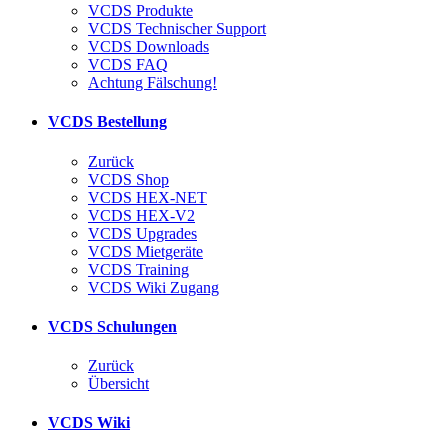
VCDS Produkte
VCDS Technischer Support
VCDS Downloads
VCDS FAQ
Achtung Fälschung!
VCDS Bestellung
Zurück
VCDS Shop
VCDS HEX-NET
VCDS HEX-V2
VCDS Upgrades
VCDS Mietgeräte
VCDS Training
VCDS Wiki Zugang
VCDS Schulungen
Zurück
Übersicht
VCDS Wiki