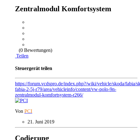
Zentralmodul Komfortsystem
(0 Bewertungen)
Teilen
Steuergerät teilen
https://forum.vcdspro.de/index.php?/wiki/vehicle/skoda/fabia/s
fabia-2-5j-r79/area/vehicleinfo/content/vw-polo-9n-
zentralmodul-komfortsystem-r266/
Von
PCI
21. Juni 2019
Codierung