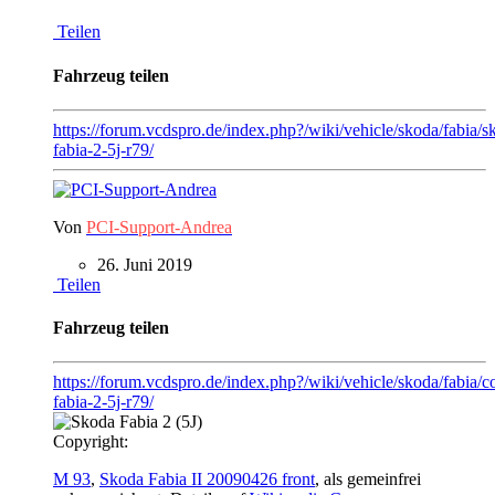
Teilen
Fahrzeug teilen
https://forum.vcdspro.de/index.php?/wiki/vehicle/skoda/fabia/s
fabia-2-5j-r79/
Von
PCI-Support-Andrea
26. Juni 2019
Teilen
Fahrzeug teilen
https://forum.vcdspro.de/index.php?/wiki/vehicle/skoda/fabia/c
fabia-2-5j-r79/
Copyright:
M 93
,
Skoda Fabia II 20090426 front
, als gemeinfrei