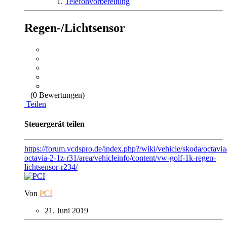
Telefonvorbereitung
Regen-/Lichtsensor
(0 Bewertungen)
Teilen
Steuergerät teilen
https://forum.vcdspro.de/index.php?/wiki/vehicle/skoda/octavia
octavia-2-1z-r31/area/vehicleinfo/content/vw-golf-1k-regen-
lichtsensor-r234/
Von
PCI
21. Juni 2019