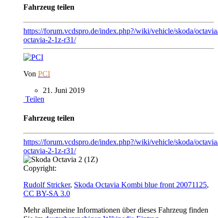
Fahrzeug teilen
https://forum.vcdspro.de/index.php?/wiki/vehicle/skoda/octavia
octavia-2-1z-r31/
Von
PCI
21. Juni 2019
Teilen
Fahrzeug teilen
https://forum.vcdspro.de/index.php?/wiki/vehicle/skoda/octavia
octavia-2-1z-r31/
Copyright:
Rudolf Stricker
,
Skoda Octavia Kombi blue front 20071125
,
CC BY-SA 3.0
Mehr allgemeine Informationen über dieses Fahrzeug finden