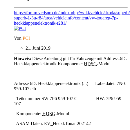
https://forum.vcdspro.de/index.php?/wiki/vehicle/skoda/superb
superb-1-3u-r84/area/vehicleinfo/content/vw-touareg-7p-
heckklappenelektronik-r281/
Von
PCI
21. Juni 2019
Hinweis:
Diese Anleitung gilt für Fahrzeuge mit Address-6D:
Heckklappenelektronik Komponente:
HDSG
-Modul
Adresse 6D: Heckklappenelektronik (...) Labeldatei: 7N0-
959-107.clb
Teilenummer SW 7P6 959 107 C HW: 7P6 959
107
Komponente:
HDSG
-Modul
ASAM Daten: EV_HeckkTouar 202142