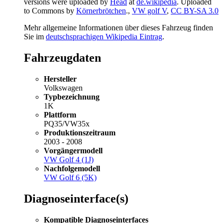
versions were uploaded by
Head
at
de.wikipedia
. Uploaded
to Commons by
Körnerbrötchen
.,
VW golf V
,
CC BY-SA 3.0
Mehr allgemeine Informationen über dieses Fahrzeug finden
Sie im
deutschsprachigen Wikipedia Eintrag
.
Fahrzeugdaten
Hersteller
Volkswagen
Typbezeichnung
1K
Plattform
PQ35/VW35x
Produktionszeitraum
2003 - 2008
Vorgängermodell
VW Golf 4 (1J)
Nachfolgemodell
VW Golf 6 (5K)
Diagnoseinterface(s)
Kompatible Diagnoseinterfaces