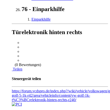
76 - Einparkhilfe
Einparkhilfe
Türelektronik hinten rechts
(0 Bewertungen)
Teilen
Steuergerät teilen
https://forum.vcdspro.de/index.php?/wiki/vehicle/volkswagen/
golf-5-1k-r42/area/vehicleinfo/content/vw-golf-1k-
t%C3%BCrelektronik-hinten-rechts-r240/