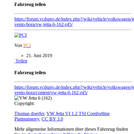
Fahrzeug teilen
https://forum.vcdspro.de/index.php?/wiki/vehicle/volkswagen/je
vento-bora/vw-jetta-6-162-r45/
Von
PCI
21. Juni 2019
Teilen
Fahrzeug teilen
https://forum.vcdspro.de/index.php?/wiki/vehicle/volkswagen/je
vento-bora/content/vw-jetta-6-162-r45/
Copyright:
Thomas doerfer
,
VW Jetta VI 1.2 TSI Comfortline
Platinumgrey
,
CC BY 3.0
Mehr allgemeine Informationen über dieses Fahrzeug finden