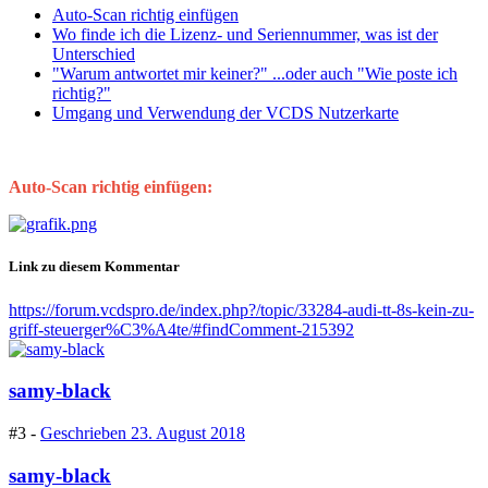
Auto-Scan richtig einfügen
Wo finde ich die Lizenz- und Seriennummer, was ist der
Unterschied
"Warum antwortet mir keiner?" ...oder auch "Wie poste ich
richtig?"
Umgang und Verwendung der VCDS Nutzerkarte
Auto-Scan richtig einfügen:
Link zu diesem Kommentar
https://forum.vcdspro.de/index.php?/topic/33284-audi-tt-8s-kein-zu-
griff-steuerger%C3%A4te/#findComment-215392
samy-black
#3 -
Geschrieben
23. August 2018
samy-black