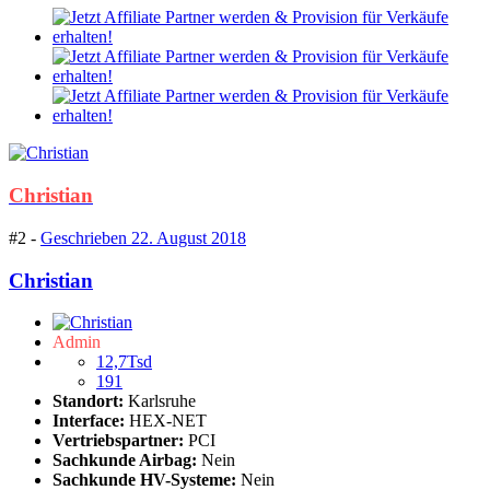
Christian
#2 -
Geschrieben
22. August 2018
Christian
Admin
12,7Tsd
191
Standort:
Karlsruhe
Interface:
HEX-NET
Vertriebspartner:
PCI
Sachkunde Airbag:
Nein
Sachkunde HV-Systeme:
Nein