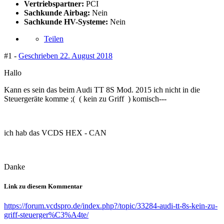
Vertriebspartner:
PCI
Sachkunde Airbag:
Nein
Sachkunde HV-Systeme:
Nein
Teilen
#1 -
Geschrieben
22. August 2018
Hallo
Kann es sein das beim Audi TT 8S Mod. 2015 ich nicht in die
Steuergeräte komme ;( ( kein zu Griff ) komisch---
ich hab das
VCDS HEX - CAN
Danke
Link zu diesem Kommentar
https://forum.vcdspro.de/index.php?/topic/33284-audi-tt-8s-kein-zu-
griff-steuerger%C3%A4te/