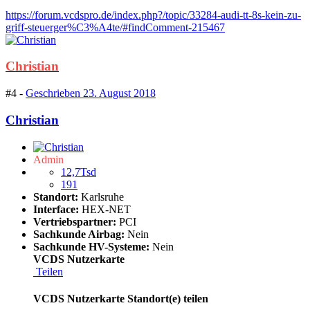
https://forum.vcdspro.de/index.php?/topic/33284-audi-tt-8s-kein-zu-
griff-steuerger%C3%A4te/#findComment-215467
Christian
#4 -
Geschrieben
23. August 2018
Christian
Admin
12,7Tsd
191
Standort:
Karlsruhe
Interface:
HEX-NET
Vertriebspartner:
PCI
Sachkunde Airbag:
Nein
Sachkunde HV-Systeme:
Nein
VCDS Nutzerkarte
Teilen
VCDS Nutzerkarte Standort(e) teilen