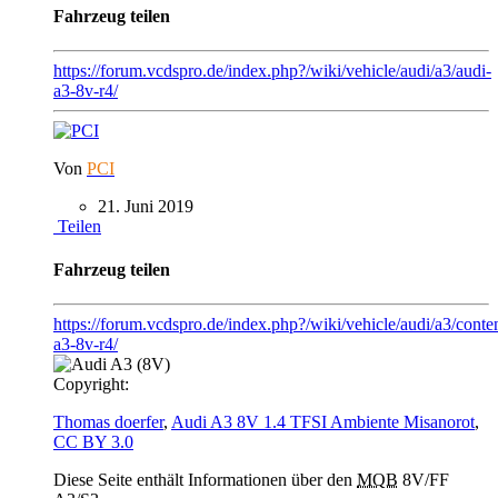
Fahrzeug teilen
https://forum.vcdspro.de/index.php?/wiki/vehicle/audi/a3/audi-
a3-8v-r4/
Von
PCI
21. Juni 2019
Teilen
Fahrzeug teilen
https://forum.vcdspro.de/index.php?/wiki/vehicle/audi/a3/conten
a3-8v-r4/
Copyright:
Thomas doerfer
,
Audi A3 8V 1.4 TFSI Ambiente Misanorot
,
CC BY 3.0
Diese Seite enthält Informationen über den
MQB
8V/FF