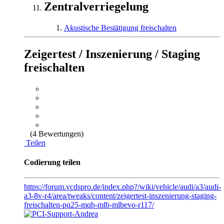
Zentralverriegelung
Akustische Bestätigung freischalten
Zeigertest / Inszenierung / Staging
freischalten
(4 Bewertungen)
Teilen
Codierung teilen
https://forum.vcdspro.de/index.php?/wiki/vehicle/audi/a3/audi-
a3-8v-r4/area/tweaks/content/zeigertest-inszenierung-staging-
freischalten-pq25-mqb-mlb-mlbevo-r117/