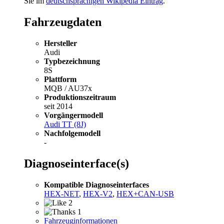
Sie im
deutschsprachigen Wikipedia Eintrag
.
Fahrzeugdaten
Hersteller
Audi
Typbezeichnung
8S
Plattform
MQB / AU37x
Produktionszeitraum
seit 2014
Vorgängermodell
Audi TT (8J)
Nachfolgemodell
-
Diagnoseinterface(s)
Kompatible Diagnoseinterfaces
HEX-NET
,
HEX-V2
,
HEX+CAN-USB
2
1
Fahrzeuginformationen