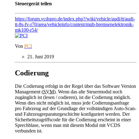
Steuergerät teilen
https://forum.vcdspro.de/index.php?/wiki/vehicle/audi/tt/audi-
tt-8s-fv-r70/area/vehicleinfo/content/mqb-bremsenelektronik-
mk100-r54/
Von
PCI
21. Juni 2019
Codierung
Die Codierung erfolgt in der Regel über das Software Version
Management (
SVM
). Wenn das alte Steuermodul noch
zugänglich ist (lesen / codieren), ist die Codierung möglich.
Wenn dies nicht möglich ist, muss jede Codierungsanfrage
pro Fahrzeug auf der Grundlage der vollständigen Auto-Scan-
und Fahrzeugreparaturgeschichte konfiguriert werden. Der
Sicherheitszugriffscode für die Codierung erscheint in einer
Sprechblase, wenn man mit diesem Modul mit VCDS
verbunden ist.