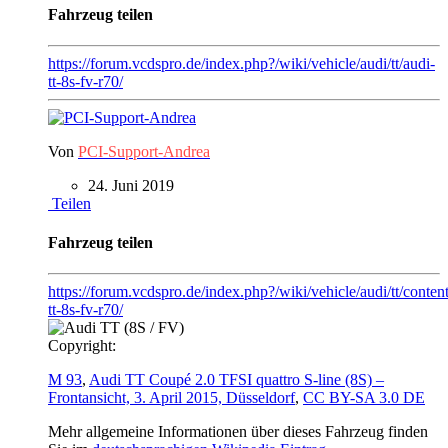
Fahrzeug teilen
https://forum.vcdspro.de/index.php?/wiki/vehicle/audi/tt/audi-
tt-8s-fv-r70/
Von
PCI-Support-Andrea
24. Juni 2019
Teilen
Fahrzeug teilen
https://forum.vcdspro.de/index.php?/wiki/vehicle/audi/tt/content
tt-8s-fv-r70/
Copyright:
M 93
,
Audi TT Coupé 2.0 TFSI quattro S-line (8S) –
Frontansicht, 3. April 2015, Düsseldorf
,
CC BY-SA 3.0 DE
Mehr allgemeine Informationen über dieses Fahrzeug finden