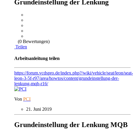
Grundeinstellung der Lenkung
(0 Bewertungen)
Teilen
Arbeitsanleitung teilen
https://forum.vcdspro.de/index.php?/wiki/vehicle/seat/leon/seat-
leon-3-5f-r97/area/howtos/content/grundeinstellung-der-
lenkung-mqb-r16/
Von
PCI
21. Juni 2019
Grundeinstellung der Lenkung MQB