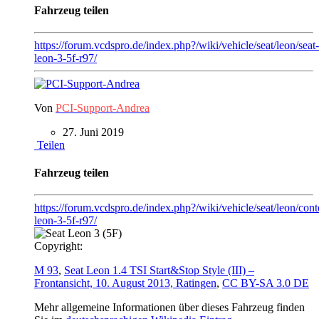
Fahrzeug teilen
https://forum.vcdspro.de/index.php?/wiki/vehicle/seat/leon/seat-
leon-3-5f-r97/
Von
PCI-Support-Andrea
27. Juni 2019
Teilen
Fahrzeug teilen
https://forum.vcdspro.de/index.php?/wiki/vehicle/seat/leon/conte
leon-3-5f-r97/
Copyright:
M 93
,
Seat Leon 1.4 TSI Start&Stop Style (III) –
Frontansicht, 10. August 2013, Ratingen
,
CC BY-SA 3.0 DE
Mehr allgemeine Informationen über dieses Fahrzeug finden