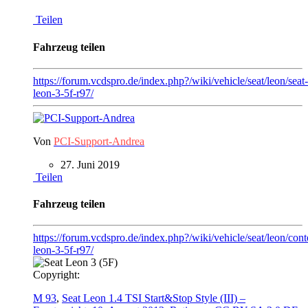
Teilen
Fahrzeug teilen
https://forum.vcdspro.de/index.php?/wiki/vehicle/seat/leon/seat-
leon-3-5f-r97/
Von
PCI-Support-Andrea
27. Juni 2019
Teilen
Fahrzeug teilen
https://forum.vcdspro.de/index.php?/wiki/vehicle/seat/leon/conte
leon-3-5f-r97/
Copyright:
M 93
,
Seat Leon 1.4 TSI Start&Stop Style (III) –