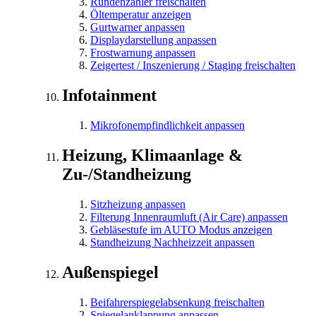
Rundenzähler freischalten
Öltemperatur anzeigen
Gurtwarner anpassen
Displaydarstellung anpassen
Frostwarnung anpassen
Zeigertest / Inszenierung / Staging freischalten
Infotainment
Mikrofonempfindlichkeit anpassen
Heizung, Klimaanlage &
Zu-/Standheizung
Sitzheizung anpassen
Filterung Innenraumluft (Air Care) anpassen
Gebläsestufe im AUTO Modus anzeigen
Standheizung Nachheizzeit anpassen
Außenspiegel
Beifahrerspiegelabsenkung freischalten
Spiegelanklappung anpassen