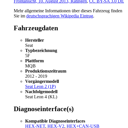
Frontansicht, 10. August 2013, Ratingen
,
CC BY-SA 3.0 DE
Mehr allgemeine Informationen über dieses Fahrzeug finden
Sie im
deutschsprachigen Wikipedia Eintrag
.
Fahrzeugdaten
Hersteller
Seat
Typbezeichnung
5F
Plattform
MQB
Produktionszeitraum
2012 - 2019
Vorgängermodell
Seat Leon 2 (1P)
Nachfolgemodell
Seat Leon 4 (KL)
Diagnoseinterface(s)
Kompatible Diagnoseinterfaces
HEX-NET
,
HEX-V2
,
HEX+CAN-USB