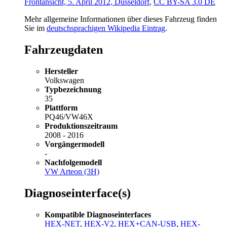
Frontansicht, 5. April 2012, Düsseldorf
,
CC BY-SA 3.0 DE
Mehr allgemeine Informationen über dieses Fahrzeug finden
Sie im
deutschsprachigen Wikipedia Eintrag
.
Fahrzeugdaten
Hersteller
Volkswagen
Typbezeichnung
35
Plattform
PQ46/VW46X
Produktionszeitraum
2008 - 2016
Vorgängermodell
-
Nachfolgemodell
VW Arteon (3H)
Diagnoseinterface(s)
Kompatible Diagnoseinterfaces
HEX-NET
,
HEX-V2
,
HEX+CAN-USB
,
HEX-