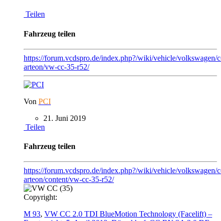
Teilen
Fahrzeug teilen
https://forum.vcdspro.de/index.php?/wiki/vehicle/volkswagen/c
arteon/vw-cc-35-r52/
Von
PCI
21. Juni 2019
Teilen
Fahrzeug teilen
https://forum.vcdspro.de/index.php?/wiki/vehicle/volkswagen/c
arteon/content/vw-cc-35-r52/
Copyright:
M 93
,
VW CC 2.0 TDI BlueMotion Technology (Facelift) –