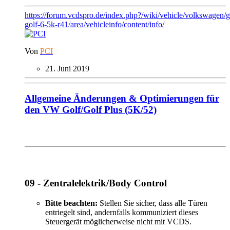
https://forum.vcdspro.de/index.php?/wiki/vehicle/volkswagen/
golf-6-5k-r41/area/vehicleinfo/content/info/
Von
PCI
21. Juni 2019
Allgemeine Änderungen & Optimierungen für
den VW Golf/Golf Plus (5K/52)
09 - Zentralelektrik/Body Control
Bitte beachten:
Stellen Sie sicher, dass alle Türen
entriegelt sind, andernfalls kommuniziert dieses
Steuergerät möglicherweise nicht mit VCDS.