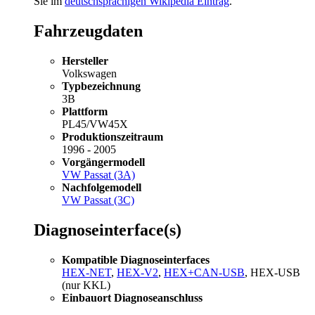
Sie im
deutschsprachigen Wikipedia Eintrag
.
Fahrzeugdaten
Hersteller
Volkswagen
Typbezeichnung
3B
Plattform
PL45/VW45X
Produktionszeitraum
1996 - 2005
Vorgängermodell
VW Passat (3A)
Nachfolgemodell
VW Passat (3C)
Diagnoseinterface(s)
Kompatible Diagnoseinterfaces
HEX-NET
,
HEX-V2
,
HEX+CAN-USB
, HEX-USB
(nur KKL)
Einbauort Diagnoseanschluss