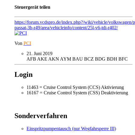
Steuergerät teilen
https://forum.vcdspro.de/index.php?/wiki/vehicle/volkswagen/p
passat-3b-r49/area/vehicleinfo/content/25l-v6-tdi-r402/
Von
PCI
21. Juni 2019
AFB
AKE
AKN
AYM
BAU
BCZ
BDG
BDH
BFC
Login
11463 = Cruise Control System (CCS) Aktivierung
16167 = Cruise Control System (CSS) Deaktivierung
Sonderverfahren
Einspritzpumpentausch (nur Wegfahrsperre III)