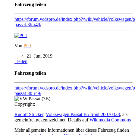
Fahrzeug teilen
https://forum.vcdspro.de/index.php?/wiki/vehicle/volkswagen/p
passat-3b-r49/
Von
PCI
21. Juni 2019
Teilen
Fahrzeug teilen
https://forum.vcdspro.de/index.php?/wiki/vehicle/volkswagen/p
passat-3b-r49/
Copyright:
Rudolf Stricker
,
Volkswagen Passat B5 front 20070323
, als
gemeinfrei gekennzeichnet, Details auf
Wikimedia Commons
Mehr allgemeine Informationen über dieses Fahrzeug finden