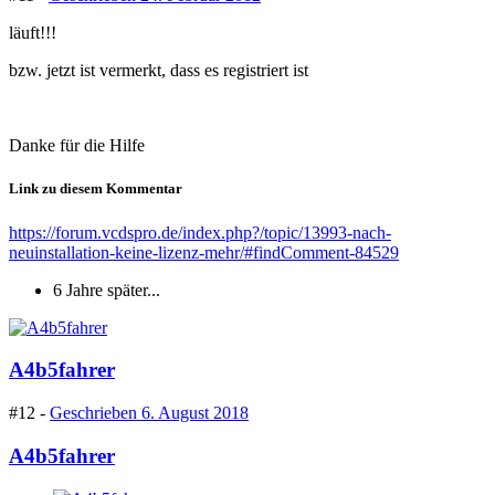
läuft!!!
bzw. jetzt ist vermerkt, dass es registriert ist
Danke für die Hilfe
Link zu diesem Kommentar
https://forum.vcdspro.de/index.php?/topic/13993-nach-
neuinstallation-keine-lizenz-mehr/#findComment-84529
6 Jahre später...
A4b5fahrer
#12 -
Geschrieben
6. August 2018
A4b5fahrer