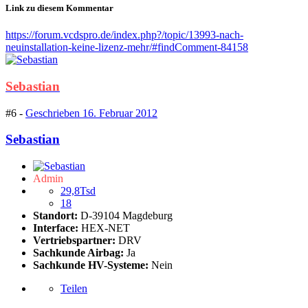
Link zu diesem Kommentar
https://forum.vcdspro.de/index.php?/topic/13993-nach-
neuinstallation-keine-lizenz-mehr/#findComment-84158
Sebastian
#6 -
Geschrieben
16. Februar 2012
Sebastian
Admin
29,8Tsd
18
Standort:
D-39104 Magdeburg
Interface:
HEX-NET
Vertriebspartner:
DRV
Sachkunde Airbag:
Ja
Sachkunde HV-Systeme:
Nein
Teilen