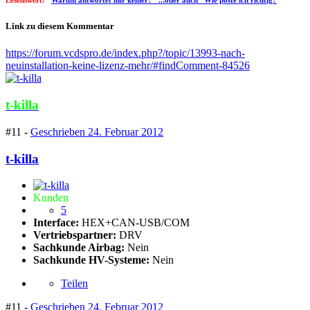
Lesenswert:
"
Warum antwortet mir keiner?" ...oder auch "Wie poste ich richtig?
"
Link zu diesem Kommentar
https://forum.vcdspro.de/index.php?/topic/13993-nach-
neuinstallation-keine-lizenz-mehr/#findComment-84526
t-killa
#11 -
Geschrieben
24. Februar 2012
t-killa
Kunden
5
Interface:
HEX+CAN-USB/COM
Vertriebspartner:
DRV
Sachkunde Airbag:
Nein
Sachkunde HV-Systeme:
Nein
Teilen
#11 -
Geschrieben
24. Februar 2012