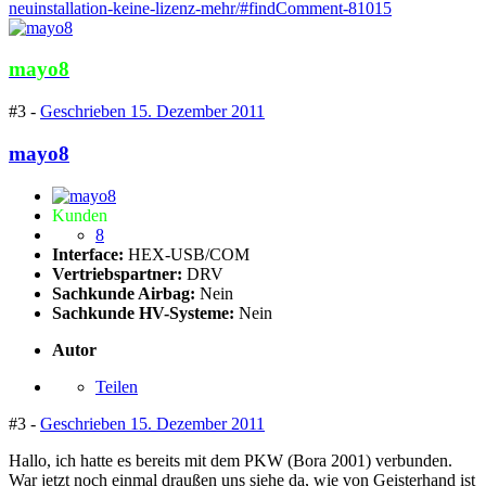
neuinstallation-keine-lizenz-mehr/#findComment-81015
mayo8
#3 -
Geschrieben
15. Dezember 2011
mayo8
Kunden
8
Interface:
HEX-USB/COM
Vertriebspartner:
DRV
Sachkunde Airbag:
Nein
Sachkunde HV-Systeme:
Nein
Autor
Teilen
#3 -
Geschrieben
15. Dezember 2011
Hallo, ich hatte es bereits mit dem PKW (Bora 2001) verbunden.
War jetzt noch einmal draußen uns siehe da, wie von Geisterhand ist