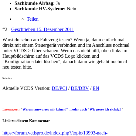
Sachkunde Airbag:
Ja
Sachkunde HV-Systeme:
Nein
Teilen
#2 -
Geschrieben
15. Dezember 2011
Warst du schon am Fahrzeug testen? Wenn ja, dann einfach mal
direkt mit einem Steuergerät verbinden und im Anschluss nochmal
unter VCDS > Über schauen. Wenn das nicht hilft, oben links im
Hauptbildschirm auf das VCDS Logo klicken und
"Konfigurationsdatei löschen", danach dann wie gehabt nochmal
neu testen bitte.
Sebastian
Aktuelle VCDS Version:
DE/PCI
/
DE/DRV
/
EN
Lesenswert:
"
Warum antwortet mir keiner?" ...oder auch "Wie poste ich richtig?
"
Link zu diesem Kommentar
https://forum.vcdspro.de/index.php?/topic/13993-nach-