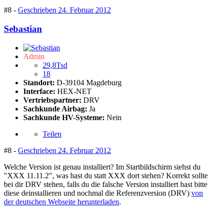
#8 -
Geschrieben
24. Februar 2012
Sebastian
Admin
29,8Tsd
18
Standort:
D-39104 Magdeburg
Interface:
HEX-NET
Vertriebspartner:
DRV
Sachkunde Airbag:
Ja
Sachkunde HV-Systeme:
Nein
Teilen
#8 -
Geschrieben
24. Februar 2012
Welche Version ist genau installiert? Im Startbildschirm siehst du
"XXX 11.11.2", was hast du statt XXX dort stehen? Korrekt sollte
bei dir DRV stehen, falls du die falsche Version installiert hast bitte
diese deinstallieren und nochmal die Referenzversion (DRV)
von
der deutschen Webseite herunterladen
.