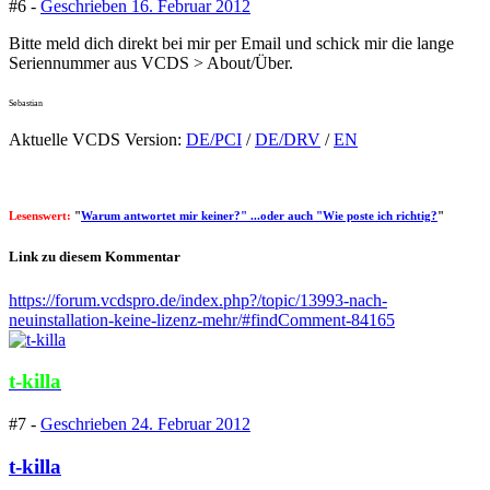
#6 -
Geschrieben
16. Februar 2012
Bitte meld dich direkt bei mir per Email und schick mir die lange
Seriennummer aus VCDS > About/Über.
Sebastian
Aktuelle VCDS Version:
DE/PCI
/
DE/DRV
/
EN
Lesenswert:
"
Warum antwortet mir keiner?" ...oder auch "Wie poste ich richtig?
"
Link zu diesem Kommentar
https://forum.vcdspro.de/index.php?/topic/13993-nach-
neuinstallation-keine-lizenz-mehr/#findComment-84165
t-killa
#7 -
Geschrieben
24. Februar 2012
t-killa