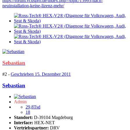
https://forum.vcdspro.de/index.php?/topic/13993-nach-
neuinstallation-keine-lizenz-mehr/
Sebastian
#2 -
Geschrieben
15. Dezember 2011
Sebastian
Admin
29,8Tsd
18
Standort:
D-39104 Magdeburg
Interface:
HEX-NET
Vertriebspartner:
DRV