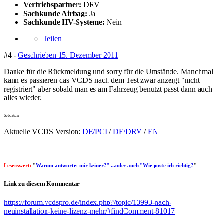
Vertriebspartner:
DRV
Sachkunde Airbag:
Ja
Sachkunde HV-Systeme:
Nein
Teilen
#4 -
Geschrieben
15. Dezember 2011
Danke für die Rückmeldung und sorry für die Umstände. Manchmal
kann es passieren das VCDS nach dem Test zwar anzeigt "nicht
registriert" aber sobald man es am Fahrzeug benutzt passt dann auch
alles wieder.
Sebastian
Aktuelle VCDS Version:
DE/PCI
/
DE/DRV
/
EN
Lesenswert:
"
Warum antwortet mir keiner?" ...oder auch "Wie poste ich richtig?
"
Link zu diesem Kommentar
https://forum.vcdspro.de/index.php?/topic/13993-nach-
neuinstallation-keine-lizenz-mehr/#findComment-81017