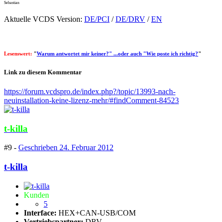
Sebastian
Aktuelle VCDS Version:
DE/PCI
/
DE/DRV
/
EN
Lesenswert:
"
Warum antwortet mir keiner?" ...oder auch "Wie poste ich richtig?
"
Link zu diesem Kommentar
https://forum.vcdspro.de/index.php?/topic/13993-nach-
neuinstallation-keine-lizenz-mehr/#findComment-84523
t-killa
#9 -
Geschrieben
24. Februar 2012
t-killa
Kunden
5
Interface:
HEX+CAN-USB/COM
Vertriebspartner:
DRV