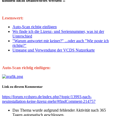
können nicht beantwortet werden !!
Lesenswert:
Auto-Scan richtig einfügen
Wo finde ich die Lizenz- und Seriennummer, was ist der
Unterschied
"Warum antwortet mir keiner?" ...oder auch "Wie poste ich
richtig?"
Umgang und Verwendung der VCDS Nutzerkarte
Auto-Scan richtig einfügen:
Link zu diesem Kommentar
https://forum.vcdspro.de/index.php?/topic/13993-nach-
neuinstallation-keine-lizenz-mehr/#findComment-214757
Das Thema wurde aufgrund fehlender Aktivität nach 365
Tagen automatisch geschlossen.