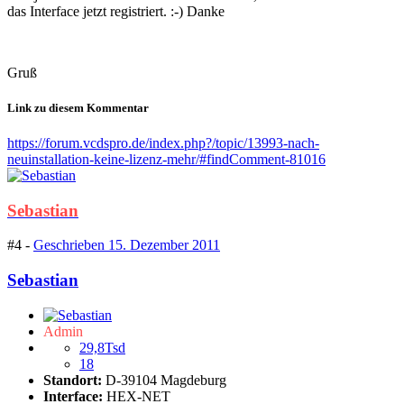
das Interface jetzt registriert. :-) Danke
Gruß
Link zu diesem Kommentar
https://forum.vcdspro.de/index.php?/topic/13993-nach-
neuinstallation-keine-lizenz-mehr/#findComment-81016
Sebastian
#4 -
Geschrieben
15. Dezember 2011
Sebastian
Admin
29,8Tsd
18
Standort:
D-39104 Magdeburg
Interface:
HEX-NET