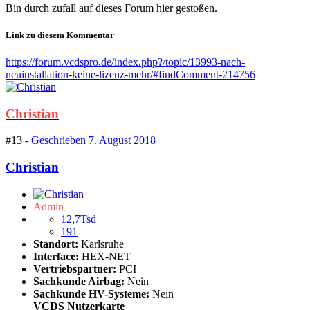
Bin durch zufall auf dieses Forum hier gestoßen.
Link zu diesem Kommentar
https://forum.vcdspro.de/index.php?/topic/13993-nach-
neuinstallation-keine-lizenz-mehr/#findComment-214756
Christian
#13 -
Geschrieben
7. August 2018
Christian
Admin
12,7Tsd
191
Standort:
Karlsruhe
Interface:
HEX-NET
Vertriebspartner:
PCI
Sachkunde Airbag:
Nein
Sachkunde HV-Systeme:
Nein
VCDS Nutzerkarte