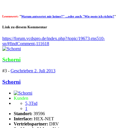
Lesenswert:
"
Warum antwortet mir keiner?" ...oder auch "Wie poste ich richtig?
"
Link zu diesem Kommentar
https://forum.vcdspro.de/index.php?/topic/19673-rns510-
sn/#findComment-111618
Schorni
#3 -
Geschrieben
2. Juli 2013
Schorni
Kunden
5,3Tsd
1
Standort:
39596
Interface:
HEX-NET
Vertriebspartner:
DRV