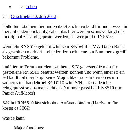
Teilen
#1 -
Geschrieben
2. Juli 2013
Hallo bin total neu hier und vcds ist auch neu land für mich, was mir
hier auf ersten blick aufgefallen das hier werden scans verlangt die
im original zustand gepostet werden, schwer punkt RNS510.
wenn ein RNS510 geklaut wird sein S/N wird in VW Daten Bank
als gestohlen markiert und jeder der nach neue pin Nummer zugreift
bekommt Probleme.
und hier im Forum werden "saubere" S/N gepostet die man für
gestohlene RNS510 benutzt werden können und wenn einer so ein
teil kauft hat überhaupt keine Möglichkeit raus finden ob es um
sauberes teil handelt(bei RCD510 wird S/N in fast alle teile
reingepresst so das man sieht das Nummer passt bei RNS510 nur
Papier Aufkleber)
S/N bei RNS510 läst sich ohne Aufwand ändern(Hardware für
kostet ca 300€)
was es kann
Major functions: