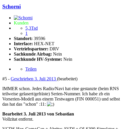
Schorni
Kunden
5,3Tsd
1
Standort:
39596
Interface:
HEX-NET
Vertriebspartner:
DRV
Sachkunde Airbag:
Nein
Sachkunde HV-Systeme:
Nein
Teilen
#5 -
Geschrieben
3. Juli 2013
(bearbeitet)
IMMER schon. Jedes Radio/Navi hat eine gestanzte (beim RNS
teilweise gelasert/gefräste) Serien-Nummer. Ich habe zb ein
Vorserien-Modell aus einem Testwagen (FIN 000051) und selbst
das hat das "schon" :11:
Bearbeitet
3. Juli 2013
von Sebastian
Vollzitat entfernt.
VCDS Hex-Com+Can + Abritus AVDI + OLS300-Simulator +