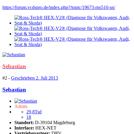
https://forum.vcdspro.de/index.php?/topic/19673-rns510-sn/
Sebastian
#2 -
Geschrieben
2. Juli 2013
Sebastian
Admin
29,8Tsd
18
Standort:
D-39104 Magdeburg
Interface:
HEX-NET
Vertriebspartner:
DRV