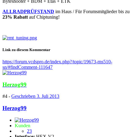
Byteshooter + BDM + Etas + ETK
ALLRADPRÜFSTAND
im Haus / Für Forumsmitglieder bis zu
23% Rabatt
auf Chiptuning!
Link zu diesem Kommentar
https://forum.vcdspro.de/index.php?/topic/19673-rns510-
sn/#findComment-111647
Herzog99
#4 -
Geschrieben
3. Juli 2013
Herzog99
Kunden
23
Interface:
HEX-V2