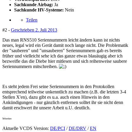
Sachkunde Airbag:
Ja
Sachkunde HV-Systeme:
Nein
Teilen
#2 -
Geschrieben
2. Juli 2013
Das man RNS510 Seriennummern leicht ändern kann ist nichts
neues, legal wird ein Gerät damit noch lange nicht. Die Problematik
der "sauberen" und "unsauberen" Seriennummern gab es bereits
früher und vielleicht sehe ich das ganze etwas blauäugig aber ich
bezweifle das die Diebe hier mitlesen und sich reihenweise saubere
Seriennummern mitschreiben.
Es steht jedem Frei seine Seriennummern in den Protokollen
entsprechend teilweise unkenntlich zu machen (z.B. die letzten 3-4
Stellen X'en), dazu gibt es u.a. auch einen Hinweis in den
Ankündigungen - nur gänzlich entfernen solltet ihr sie nicht denn
damit erschwert ihr unsere Arbeit u.U. deutlich.
Sebastian
Aktuelle VCDS Version:
DE/PCI
/
DE/DRV
/
EN