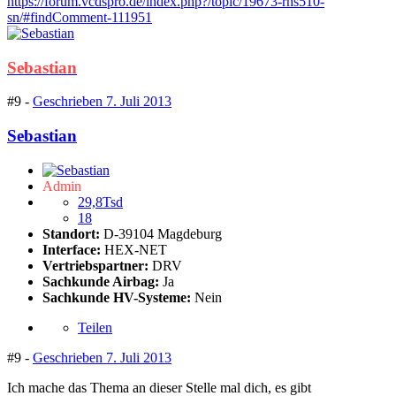
https://forum.vcdspro.de/index.php?/topic/19673-rns510-
sn/#findComment-111951
Sebastian
#9 -
Geschrieben
7. Juli 2013
Sebastian
Admin
29,8Tsd
18
Standort:
D-39104 Magdeburg
Interface:
HEX-NET
Vertriebspartner:
DRV
Sachkunde Airbag:
Ja
Sachkunde HV-Systeme:
Nein
Teilen
#9 -
Geschrieben
7. Juli 2013
Ich mache das Thema an dieser Stelle mal dich, es gibt