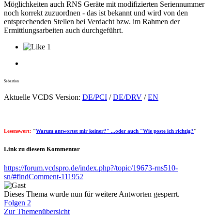
Möglichkeiten auch RNS Geräte mit modifizierten Seriennummer
noch korrekt zuzuordnen - das ist bekannt und wird von den
entsprechenden Stellen bei Verdacht bzw. im Rahmen der
Ermittlungsarbeiten auch durchgeführt.
1
Sebastian
Aktuelle VCDS Version:
DE/PCI
/
DE/DRV
/
EN
Lesenswert:
"
Warum antwortet mir keiner?" ...oder auch "Wie poste ich richtig?
"
Link zu diesem Kommentar
https://forum.vcdspro.de/index.php?/topic/19673-rns510-
sn/#findComment-111952
Dieses Thema wurde nun für weitere Antworten gesperrt.
Folgen
2
Zur Themenübersicht