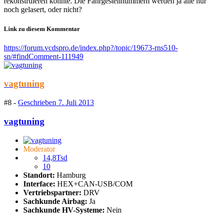
rekonstruieren konnte. Die Fahrgestellnummern werden ja alle nur
noch gelasert, oder nicht?
Link zu diesem Kommentar
https://forum.vcdspro.de/index.php?/topic/19673-rns510-
sn/#findComment-111949
vagtuning
#8 -
Geschrieben
7. Juli 2013
vagtuning
Moderator
14,8Tsd
10
Standort:
Hamburg
Interface:
HEX+CAN-USB/COM
Vertriebspartner:
DRV
Sachkunde Airbag:
Ja
Sachkunde HV-Systeme:
Nein