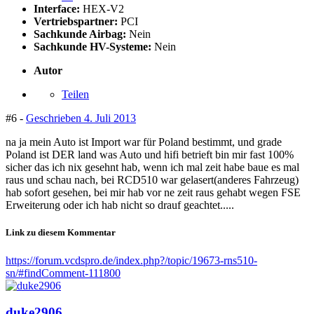
Interface:
HEX-V2
Vertriebspartner:
PCI
Sachkunde Airbag:
Nein
Sachkunde HV-Systeme:
Nein
Autor
Teilen
#6 -
Geschrieben
4. Juli 2013
na ja mein Auto ist Import war für Poland bestimmt, und grade
Poland ist DER land was Auto und hifi betrieft bin mir fast 100%
sicher das ich nix gesehnt hab, wenn ich mal zeit habe baue es mal
raus und schau nach, bei RCD510 war gelasert(anderes Fahrzeug)
hab sofort gesehen, bei mir hab vor ne zeit raus gehabt wegen FSE
Erweiterung oder ich hab nicht so drauf geachtet.....
Link zu diesem Kommentar
https://forum.vcdspro.de/index.php?/topic/19673-rns510-
sn/#findComment-111800
duke2906