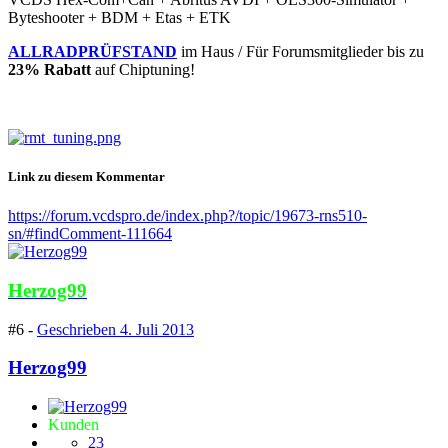
Byteshooter + BDM + Etas + ETK
ALLRADPRÜFSTAND
im Haus / Für Forumsmitglieder bis zu
23% Rabatt
auf Chiptuning!
Link zu diesem Kommentar
https://forum.vcdspro.de/index.php?/topic/19673-rns510-
sn/#findComment-111664
Herzog99
#6 -
Geschrieben
4. Juli 2013
Herzog99
Kunden
23