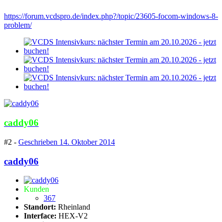
https://forum.vcdspro.de/index.php?/topic/23605-focom-windows-8-
problem/
caddy06
#2 -
Geschrieben
14. Oktober 2014
caddy06
Kunden
367
Standort:
Rheinland
Interface:
HEX-V2