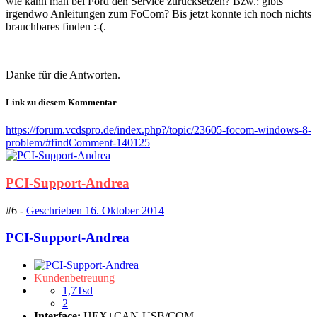
wie kann man bei Ford den Service zurücksetzen? Bzw.: gibts
irgendwo Anleitungen zum FoCom? Bis jetzt konnte ich noch nichts
brauchbares finden :-(.
Danke für die Antworten.
Link zu diesem Kommentar
https://forum.vcdspro.de/index.php?/topic/23605-focom-windows-8-
problem/#findComment-140125
PCI-Support-Andrea
#6 -
Geschrieben
16. Oktober 2014
PCI-Support-Andrea
Kundenbetreuung
1,7Tsd
2
Interface:
HEX+CAN-USB/COM