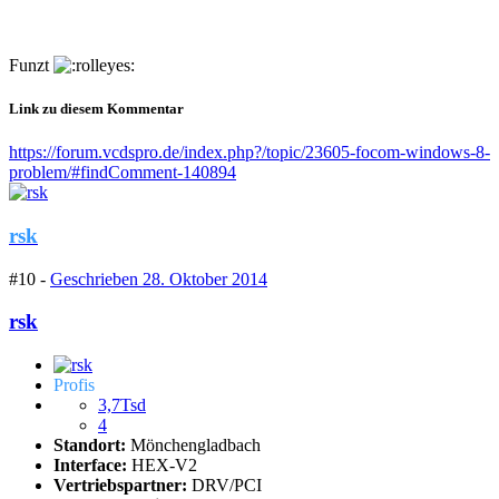
Funzt
Link zu diesem Kommentar
https://forum.vcdspro.de/index.php?/topic/23605-focom-windows-8-
problem/#findComment-140894
rsk
#10 -
Geschrieben
28. Oktober 2014
rsk
Profis
3,7Tsd
4
Standort:
Mönchengladbach
Interface:
HEX-V2
Vertriebspartner:
DRV/PCI