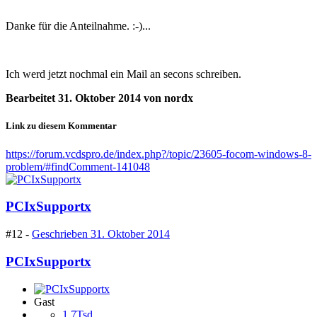
Danke für die Anteilnahme. :-)...
Ich werd jetzt nochmal ein Mail an secons schreiben.
Bearbeitet
31. Oktober 2014
von nordx
Link zu diesem Kommentar
https://forum.vcdspro.de/index.php?/topic/23605-focom-windows-8-
problem/#findComment-141048
PCIxSupportx
#12 -
Geschrieben
31. Oktober 2014
PCIxSupportx
Gast
1,7Tsd