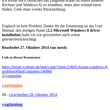
Ich werde noch versuchen das Diagnose-Kabel an einem anderen
Rechner (mit Windows 8) zu installiere, muss aber erstmal einen
finden. Gebe dann wieder Rückmeldung.
Englisch ist kein Problem. Danke für die Erinnerung an das User
Manual, den dortigen Punkt (
2.2 Microsoft Windows 8 driver
installation
) habe ich wie geschrieben auch schon
getestet/berücksichtigt.
Bearbeitet
27. Oktober 2014
von nordx
Link zu diesem Kommentar
https://forum.vcdspro.de/index.php?/topic/23605-focom-windows-8-
problem/#findComment-140866
vagtuning
#8 -
Geschrieben
28. Oktober 2014
vagtuning