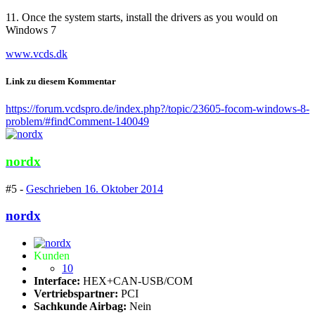
11. Once the system starts, install the drivers as you would on
Windows 7
www.vcds.dk
Link zu diesem Kommentar
https://forum.vcdspro.de/index.php?/topic/23605-focom-windows-8-
problem/#findComment-140049
nordx
#5 -
Geschrieben
16. Oktober 2014
nordx
Kunden
10
Interface:
HEX+CAN-USB/COM
Vertriebspartner:
PCI
Sachkunde Airbag:
Nein